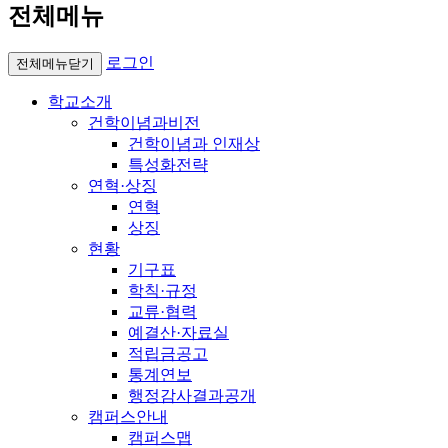
전체메뉴
로그인
전체메뉴닫기
학교소개
건학이념과비전
건학이념과 인재상
특성화전략
연혁·상징
연혁
상징
현황
기구표
학칙·규정
교류·협력
예결산·자료실
적립금공고
통계연보
행정감사결과공개
캠퍼스안내
캠퍼스맵