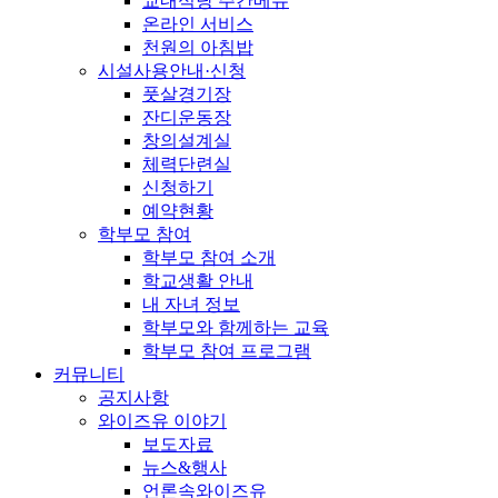
교내식당 주간메뉴
온라인 서비스
천원의 아침밥
시설사용안내·신청
풋살경기장
잔디운동장
창의설계실
체력단련실
신청하기
예약현황
학부모 참여
학부모 참여 소개
학교생활 안내
내 자녀 정보
학부모와 함께하는 교육
학부모 참여 프로그램
커뮤니티
공지사항
와이즈유 이야기
보도자료
뉴스&행사
언론속와이즈유