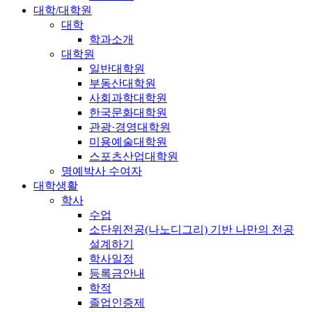
대학/대학원
대학
학과소개
대학원
일반대학원
부동산대학원
사회과학대학원
한국문화대학원
관광·경영대학원
미용예술대학원
스포츠산업대학원
명예박사 수여자
대학생활
학사
수업
소단위전공(나노디그리) 기반 나만의 전공
설계하기
학사일정
등록금안내
학적
졸업인증제