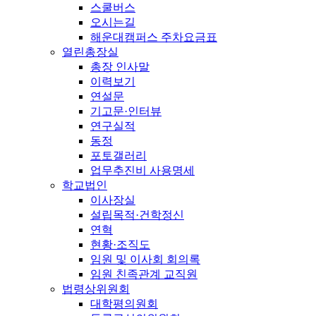
스쿨버스
오시는길
해운대캠퍼스 주차요금표
열린총장실
총장 인사말
이력보기
연설문
기고문·인터뷰
연구실적
동정
포토갤러리
업무추진비 사용명세
학교법인
이사장실
설립목적·건학정신
연혁
현황·조직도
임원 및 이사회 회의록
임원 친족관계 교직원
법령상위원회
대학평의원회