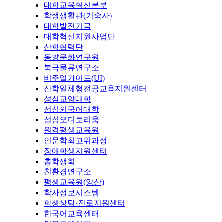
대학교육혁신본부
학생생활관(기숙사)
대학발전기금
대학혁신지원사업단
산학협력단
동양문화연구원
북극물류연구소
비주얼가이드(UI)
산학일체형전공교육지원센터
성심교양대학
성심외국어대학
성심오디토리움
원격평생교육원
인문학최고위과정
장애학생지원센터
총학생회
친환경연구소
평생교육원(양산)
학사정보시스템
학생상담·진로지원센터
한국어교육센터