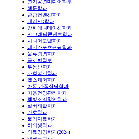
연기공연미디어학부
웹툰학과
관광컨벤션학과
게임VR학과
만화애니메이션학과
AI그래픽콘텐츠학과
시니어모델학과
레저스포츠관광학과
물류경영학과
글로벌학부
부동산학과
사회복지학과
헬스케어학과
아동·가족상담학과
미용건강관리학과
웰빙조리창업학과
실버재활학과
간호학과
물리치료학과
치위생학과
의료경영학과(2024)
태권도학과