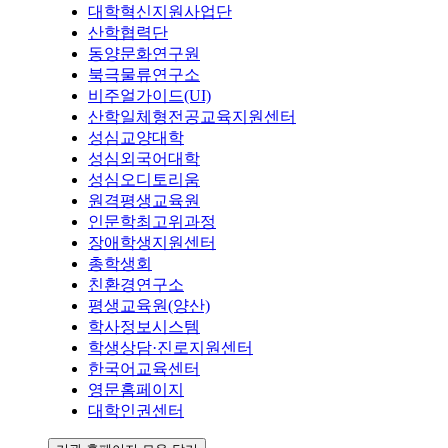
대학혁신지원사업단
산학협력단
동양문화연구원
북극물류연구소
비주얼가이드(UI)
산학일체형전공교육지원센터
성심교양대학
성심외국어대학
성심오디토리움
원격평생교육원
인문학최고위과정
장애학생지원센터
총학생회
친환경연구소
평생교육원(양산)
학사정보시스템
학생상담·진로지원센터
한국어교육센터
영문홈페이지
대학인권센터