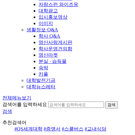
자랑스런 와이즈유
대학광고
입시홍보영상
이미지
생활정보·Q&A
학사 Q&A
영산사랑게시판
학사운영건의함
영산마켓
분실 · 습득물
숙박
카풀
대학발전기금
대학뉴스레터
전체메뉴보기
검색어를 입력하세요
검색
검색
추천검색어
#QS세계대학
#증명서
#스쿨버스
#교내식당