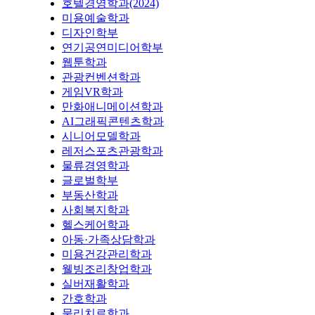
호텔경영학과(2024)
미용예술학과
디자인학부
연기공연미디어학부
웹툰학과
관광컨벤션학과
게임VR학과
만화애니메이션학과
AI그래픽콘텐츠학과
시니어모델학과
레저스포츠관광학과
물류경영학과
글로벌학부
부동산학과
사회복지학과
헬스케어학과
아동·가족상담학과
미용건강관리학과
웰빙조리창업학과
실버재활학과
간호학과
물리치료학과