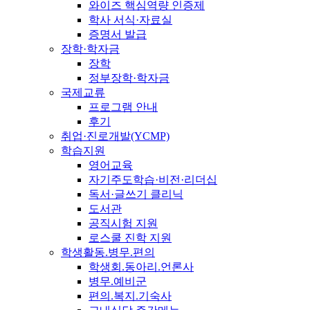
와이즈 핵심역량 인증제
학사 서식·자료실
증명서 발급
장학·학자금
장학
정부장학·학자금
국제교류
프로그램 안내
후기
취업·진로개발(YCMP)
학습지원
영어교육
자기주도학습·비전·리더십
독서·글쓰기 클리닉
도서관
공직시험 지원
로스쿨 진학 지원
학생활동.병무.편의
학생회.동아리.언론사
병무.예비군
편의.복지.기숙사