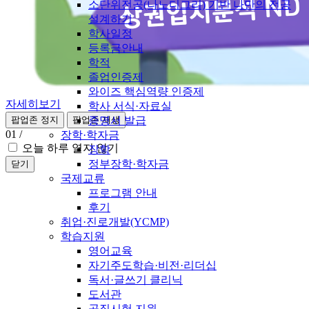
소단위전공(나노디그리) 기반 나만의 전공
설계하기
학사일정
등록금안내
학적
졸업인증제
와이즈 핵심역량 인증제
자세히보기
학사 서식·자료실
증명서 발급
팝업존 정지
팝업존 재생
01
/
장학·학자금
오늘 하루 열지 않기
장학
정부장학·학자금
닫기
국제교류
프로그램 안내
후기
취업·진로개발(YCMP)
학습지원
영어교육
자기주도학습·비전·리더십
독서·글쓰기 클리닉
도서관
공직시험 지원