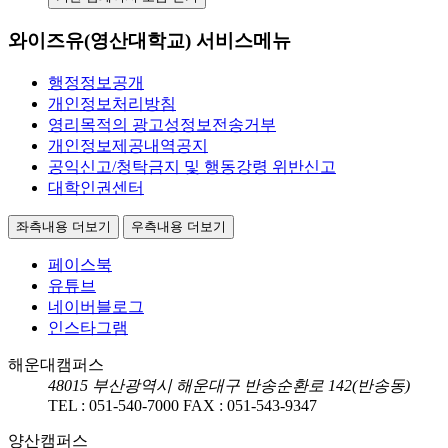
와이즈유(영산대학교) 서비스메뉴
행정정보공개
개인정보처리방침
영리목적의 광고성정보전송거부
개인정보제공내역공지
공익신고/청탁금지 및 행동강령 위반신고
대학인권센터
좌측내용 더보기
우측내용 더보기
페이스북
유튜브
네이버블로그
인스타그램
해운대캠퍼스
48015
부산광역시 해운대구 반송순환로 142(반송동)
TEL :
051-540-7000
FAX :
051-543-9347
양산캠퍼스