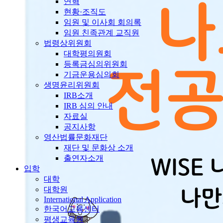
연혁
현황·조직도
임원 및 이사회 회의록
임원 친족관계 교직원
법령상위원회
대학평의원회
등록금심의위원회
기금운용심의회
생명윤리위원회
IRB소개
IRB 심의 안내
자료실
공지사항
영산법률문화재단
재단 및 문화상 소개
출연자소개
입학
대학
대학원
International Application
한국어교육센터
평생교육원