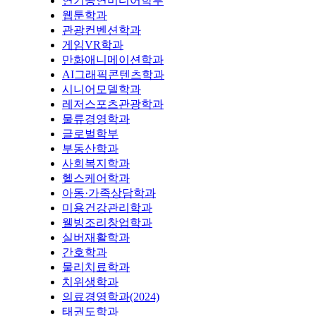
연기공연미디어학부
웹툰학과
관광컨벤션학과
게임VR학과
만화애니메이션학과
AI그래픽콘텐츠학과
시니어모델학과
레저스포츠관광학과
물류경영학과
글로벌학부
부동산학과
사회복지학과
헬스케어학과
아동·가족상담학과
미용건강관리학과
웰빙조리창업학과
실버재활학과
간호학과
물리치료학과
치위생학과
의료경영학과(2024)
태권도학과