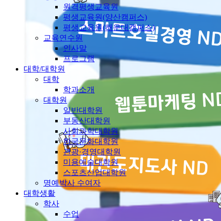
원격평생교육원
평생교육원(양산캠퍼스)
평생교육원(해운대캠퍼스)
교육연수원
인사말
프로그램
대학/대학원
대학
학과소개
대학원
일반대학원
부동산대학원
사회과학대학원
한국문화대학원
관광·경영대학원
미용예술대학원
스포츠산업대학원
명예박사 수여자
대학생활
학사
수업