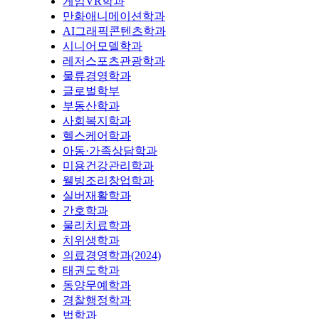
게임VR학과
만화애니메이션학과
AI그래픽콘텐츠학과
시니어모델학과
레저스포츠관광학과
물류경영학과
글로벌학부
부동산학과
사회복지학과
헬스케어학과
아동·가족상담학과
미용건강관리학과
웰빙조리창업학과
실버재활학과
간호학과
물리치료학과
치위생학과
의료경영학과(2024)
태권도학과
동양무예학과
경찰행정학과
법학과