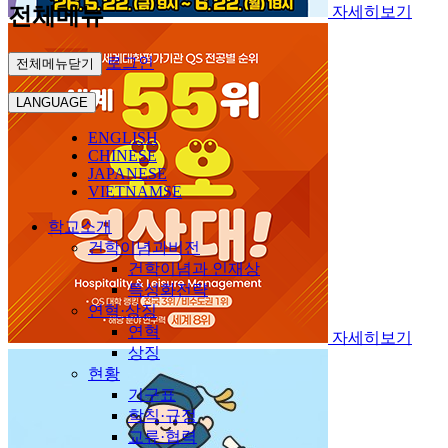
전체메뉴
자세히보기
로그인
전체메뉴닫기
LANGUAGE
ENGLISH
CHINESE
JAPANESE
VIETNAMSE
학교소개
건학이념과비전
건학이념과 인재상
특성화전략
연혁·상징
연혁
자세히보기
상징
현황
기구표
학칙·규정
교류·협력