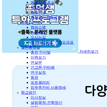
예결산·자료실
적립금공고
통계연보
행정감사결과공개
캠퍼스안내
캠퍼스맵
스쿨버스
오시는길
해운대캠퍼스 주차요금표
열린총장실
자세히보기
총장 인사말
이력보기
연설문
기고문·인터뷰
연구실적
동정
포토갤러리
업무추진비 사용명세
학교법인
이사장실
설립목적·건학정신