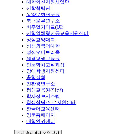
대학혁신지원사업단
산학협력단
동양문화연구원
북극물류연구소
비주얼가이드(UI)
산학일체형전공교육지원센터
성심교양대학
성심외국어대학
성심오디토리움
원격평생교육원
인문학최고위과정
장애학생지원센터
총학생회
친환경연구소
평생교육원(양산)
학사정보시스템
학생상담·진로지원센터
한국어교육센터
영문홈페이지
대학인권센터
기관 홈페이지 모음 닫기