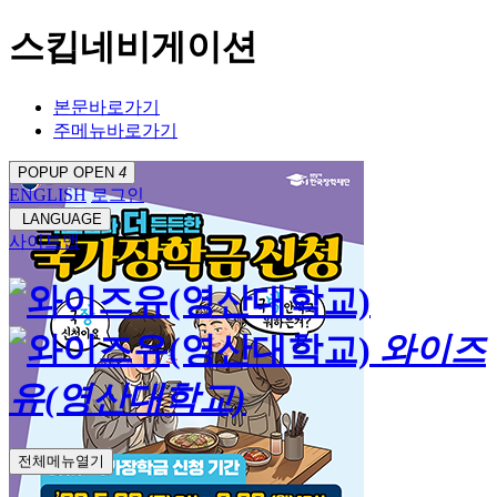
스킵네비게이션
본문바로가기
주메뉴바로가기
POPUP OPEN
4
ENGLISH
로그인
LANGUAGE
사이트맵
와이즈
유(영산대학교)
전체메뉴열기