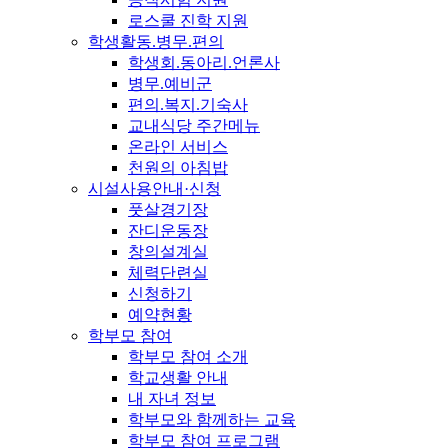
로스쿨 진학 지원
학생활동.병무.편의
학생회.동아리.언론사
병무.예비군
편의.복지.기숙사
교내식당 주간메뉴
온라인 서비스
천원의 아침밥
시설사용안내·신청
풋살경기장
잔디운동장
창의설계실
체력단련실
신청하기
예약현황
학부모 참여
학부모 참여 소개
학교생활 안내
내 자녀 정보
학부모와 함께하는 교육
학부모 참여 프로그램