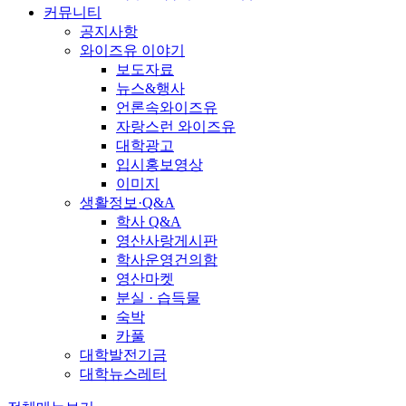
커뮤니티
공지사항
와이즈유 이야기
보도자료
뉴스&행사
언론속와이즈유
자랑스런 와이즈유
대학광고
입시홍보영상
이미지
생활정보·Q&A
학사 Q&A
영산사랑게시판
학사운영건의함
영산마켓
분실 · 습득물
숙박
카풀
대학발전기금
대학뉴스레터