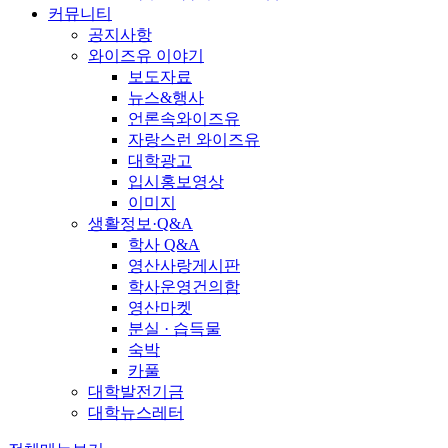
커뮤니티
공지사항
와이즈유 이야기
보도자료
뉴스&행사
언론속와이즈유
자랑스런 와이즈유
대학광고
입시홍보영상
이미지
생활정보·Q&A
학사 Q&A
영산사랑게시판
학사운영건의함
영산마켓
분실 · 습득물
숙박
카풀
대학발전기금
대학뉴스레터