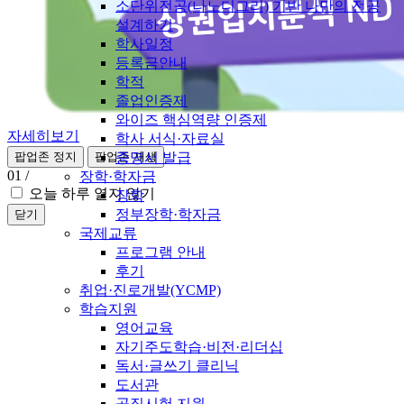
소단위전공(나노디그리) 기반 나만의 전공
설계하기
학사일정
등록금안내
학적
졸업인증제
와이즈 핵심역량 인증제
자세히보기
학사 서식·자료실
증명서 발급
팝업존 정지
팝업존 재생
01
/
장학·학자금
오늘 하루 열지 않기
장학
정부장학·학자금
닫기
국제교류
프로그램 안내
후기
취업·진로개발(YCMP)
학습지원
영어교육
자기주도학습·비전·리더십
독서·글쓰기 클리닉
도서관
공직시험 지원