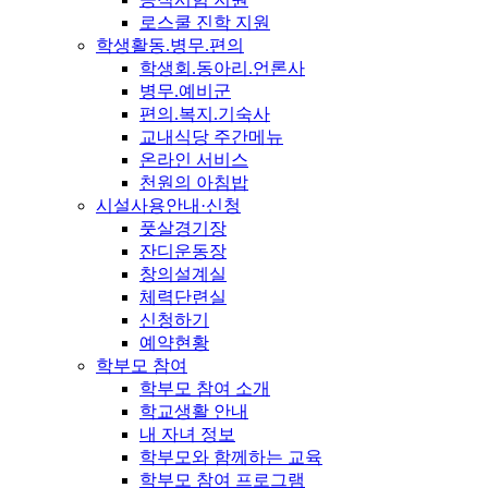
로스쿨 진학 지원
학생활동.병무.편의
학생회.동아리.언론사
병무.예비군
편의.복지.기숙사
교내식당 주간메뉴
온라인 서비스
천원의 아침밥
시설사용안내·신청
풋살경기장
잔디운동장
창의설계실
체력단련실
신청하기
예약현황
학부모 참여
학부모 참여 소개
학교생활 안내
내 자녀 정보
학부모와 함께하는 교육
학부모 참여 프로그램