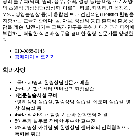
명리 술수학(역학, 명리, 풍수, 주역, 성명 등)을 바탕으로 서양
의 초월적 명상상담(점성학, 아로마, 타로, 카발라, 마음챙김,
MSC, 싱잉볼명상 등)이 융합된 보다 전인적인(Holistic) 힐링을
지향하는 교육기관이다. 몸, 마음, 정신의 통합 철학적 힐링 상
담을 계승, 발전시키는 교육과 연구를 통해 시대의 패러다임에
부합하는 탁월한 식견과 실무을 겸비한 힐링 전문가를 양성한
다.
010-9868-0143
홈페이지 바로가기
학과자랑
1
국내 20명의 힐링상담전문가 배출
2
국내외 힐링센터 인턴십과 현장실습
3
전문실습시설 구비
: 명리상담 실습실, 힐링상담 실습실, 아로마 실습실, 명
상 실습실 등
4
국내외 40여 개 힐링 기관과 산학협력 체결
5
이론과 실무를 겸비한 우수한 교수진
6
해외명상 아쉬람 및 힐링상담 센터와의 산학협력으로
특화된 취업