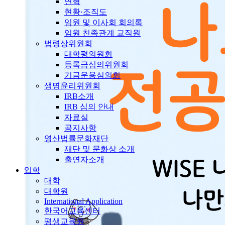
연혁
현황·조직도
임원 및 이사회 회의록
임원 친족관계 교직원
법령상위원회
대학평의원회
등록금심의위원회
기금운용심의회
생명윤리위원회
IRB소개
IRB 심의 안내
자료실
공지사항
영산법률문화재단
재단 및 문화상 소개
출연자소개
입학
대학
대학원
International Application
한국어교육센터
평생교육원