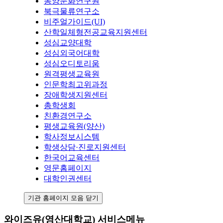
동양문화연구원
북극물류연구소
비주얼가이드(UI)
산학일체형전공교육지원센터
성심교양대학
성심외국어대학
성심오디토리움
원격평생교육원
인문학최고위과정
장애학생지원센터
총학생회
친환경연구소
평생교육원(양산)
학사정보시스템
학생상담·진로지원센터
한국어교육센터
영문홈페이지
대학인권센터
기관 홈페이지 모음 닫기
와이즈유(영산대학교) 서비스메뉴