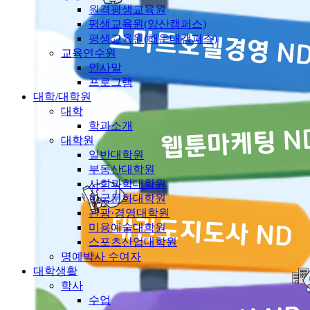
원격평생교육원
평생교육원(양산캠퍼스)
평생교육원(해운대캠퍼스)
교육연수원
인사말
프로그램
대학/대학원
대학
학과소개
대학원
일반대학원
부동산대학원
사회과학대학원
한국문화대학원
관광·경영대학원
미용예술대학원
스포츠산업대학원
명예박사 수여자
대학생활
학사
수업