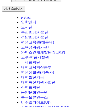
기관 홈페이지
e-class
입학안내
도서관
부산RISE사업단
경남RISE사업단
평생교육원(해운대)
교육성과평가센터
와이즈인재개발원(YCMP)
교수·학습개발원
국제협력단
대학교육혁신본부
학생생활관(기숙사)
대학발전기금
대학혁신지원사업단
산학협력단
동양문화연구원
북극물류연구소
비주얼가이드(UI)