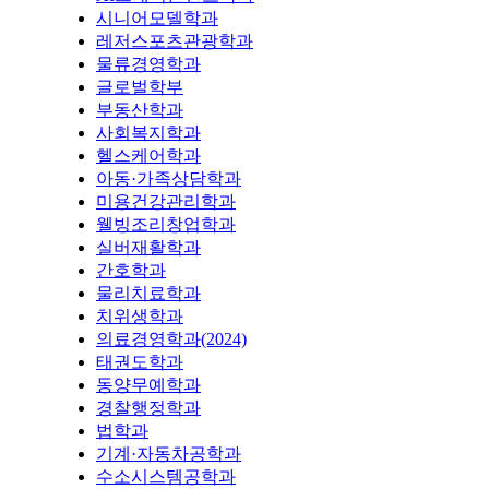
시니어모델학과
레저스포츠관광학과
물류경영학과
글로벌학부
부동산학과
사회복지학과
헬스케어학과
아동·가족상담학과
미용건강관리학과
웰빙조리창업학과
실버재활학과
간호학과
물리치료학과
치위생학과
의료경영학과(2024)
태권도학과
동양무예학과
경찰행정학과
법학과
기계·자동차공학과
수소시스템공학과