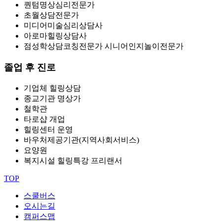
퀀텀명상심리전문가
초월상담전문가
미디어미술심리상담사
아로마힐링상담사
점성학상담코칭전문가 시니어인지놀이전문가
졸업 후 진로
기업체 힐링상담
종교기관 명상가
철학관
타로샵 개업
힐링센터 운영
바우처제공기관(지역사회서비스)
요양원
복지시설 힐링특강 프리랜서
TOP
스쿨버스
오시는길
캠퍼스맵