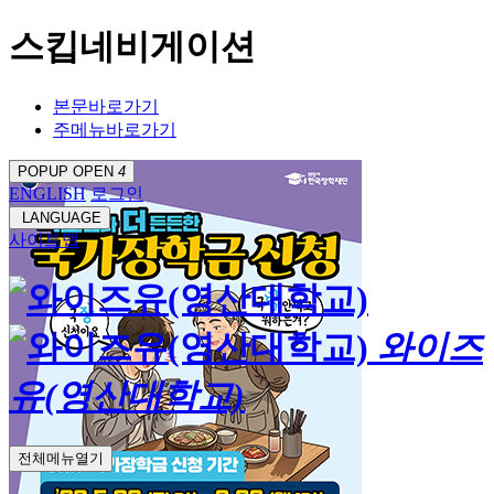
스킵네비게이션
본문바로가기
주메뉴바로가기
POPUP OPEN
4
ENGLISH
로그인
LANGUAGE
사이트맵
와이즈
유(영산대학교)
전체메뉴열기