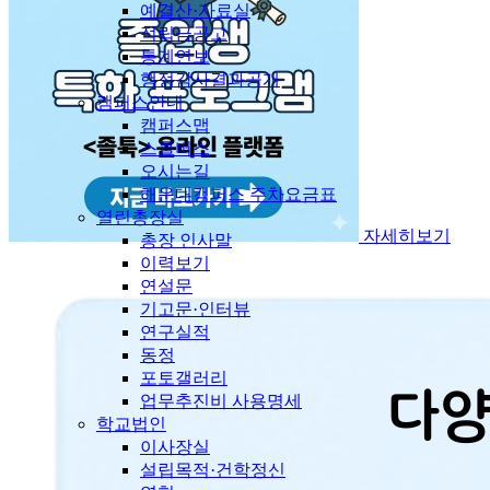
예결산·자료실
적립금공고
통계연보
행정감사결과공개
캠퍼스안내
캠퍼스맵
스쿨버스
오시는길
해운대캠퍼스 주차요금표
열린총장실
자세히보기
총장 인사말
이력보기
연설문
기고문·인터뷰
연구실적
동정
포토갤러리
업무추진비 사용명세
학교법인
이사장실
설립목적·건학정신