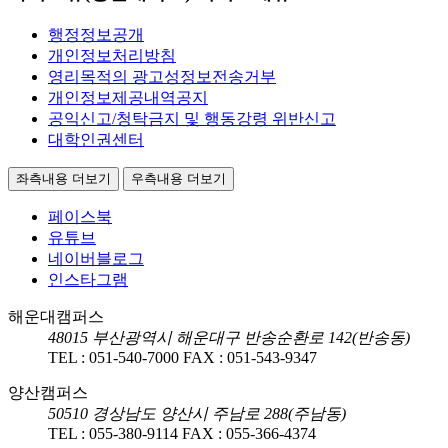
행정정보공개
개인정보처리방침
영리목적의 광고성정보전송거부
개인정보제공내역공지
공익신고/청탁금지 및 행동강령 위반신고
대학인권센터
좌측내용 더보기
우측내용 더보기
페이스북
유튜브
네이버블로그
인스타그램
해운대캠퍼스
48015
부산광역시 해운대구 반송순환로 142(반송동)
TEL :
051-540-7000
FAX :
051-543-9347
양산캠퍼스
50510
경상남도 양산시 주남로 288(주남동)
TEL :
055-380-9114
FAX :
055-366-4374