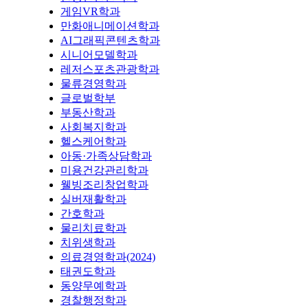
게임VR학과
만화애니메이션학과
AI그래픽콘텐츠학과
시니어모델학과
레저스포츠관광학과
물류경영학과
글로벌학부
부동산학과
사회복지학과
헬스케어학과
아동·가족상담학과
미용건강관리학과
웰빙조리창업학과
실버재활학과
간호학과
물리치료학과
치위생학과
의료경영학과(2024)
태권도학과
동양무예학과
경찰행정학과