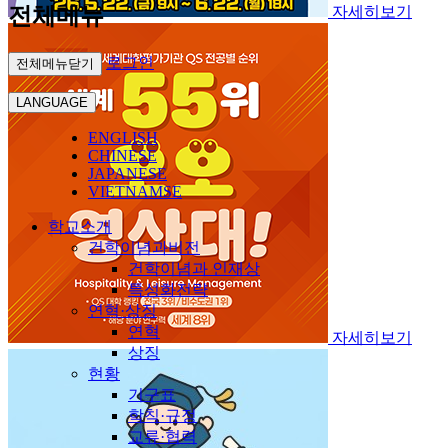
전체메뉴
자세히보기
로그인
전체메뉴닫기
LANGUAGE
ENGLISH
CHINESE
JAPANESE
VIETNAMSE
학교소개
건학이념과비전
건학이념과 인재상
특성화전략
연혁·상징
연혁
자세히보기
상징
현황
기구표
학칙·규정
교류·협력