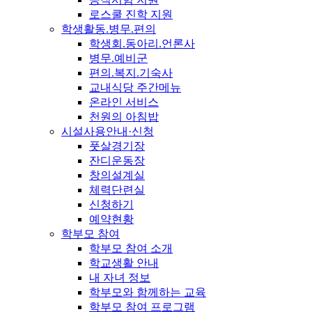
로스쿨 진학 지원
학생활동.병무.편의
학생회.동아리.언론사
병무.예비군
편의.복지.기숙사
교내식당 주간메뉴
온라인 서비스
천원의 아침밥
시설사용안내·신청
풋살경기장
잔디운동장
창의설계실
체력단련실
신청하기
예약현황
학부모 참여
학부모 참여 소개
학교생활 안내
내 자녀 정보
학부모와 함께하는 교육
학부모 참여 프로그램