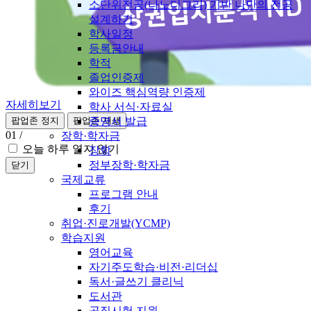
소단위전공(나노디그리) 기반 나만의 전공
설계하기
학사일정
등록금안내
학적
졸업인증제
와이즈 핵심역량 인증제
자세히보기
학사 서식·자료실
증명서 발급
팝업존 정지
팝업존 재생
01
/
장학·학자금
오늘 하루 열지 않기
장학
정부장학·학자금
닫기
국제교류
프로그램 안내
후기
취업·진로개발(YCMP)
학습지원
영어교육
자기주도학습·비전·리더십
독서·글쓰기 클리닉
도서관
공직시험 지원