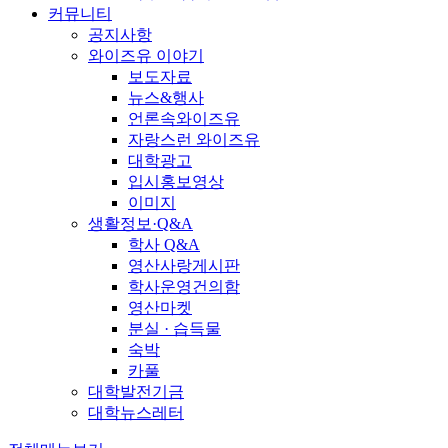
커뮤니티
공지사항
와이즈유 이야기
보도자료
뉴스&행사
언론속와이즈유
자랑스런 와이즈유
대학광고
입시홍보영상
이미지
생활정보·Q&A
학사 Q&A
영산사랑게시판
학사운영건의함
영산마켓
분실 · 습득물
숙박
카풀
대학발전기금
대학뉴스레터