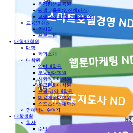
원격평생교육원
평생교육원(양산캠퍼스)
평생교육원(해운대캠퍼스)
교육연수원
인사말
프로그램
대학/대학원
대학
학과소개
대학원
일반대학원
부동산대학원
사회과학대학원
한국문화대학원
관광·경영대학원
미용예술대학원
스포츠산업대학원
명예박사 수여자
대학생활
학사
수업