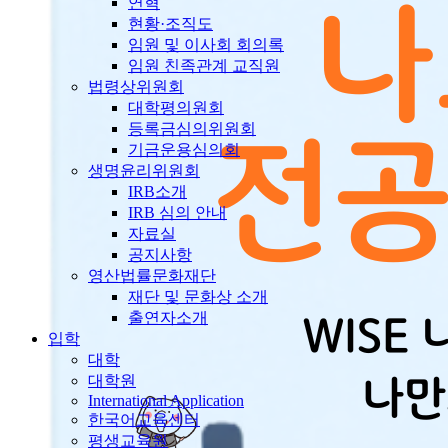
연혁
현황·조직도
임원 및 이사회 회의록
임원 친족관계 교직원
법령상위원회
대학평의원회
등록금심의위원회
기금운용심의회
생명윤리위원회
IRB소개
IRB 심의 안내
자료실
공지사항
영산법률문화재단
재단 및 문화상 소개
출연자소개
입학
대학
대학원
International Application
한국어교육센터
평생교육원