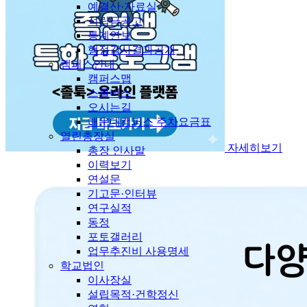
예결산·자료실
적립금공고
통계연보
행정감사결과공개
캠퍼스안내
캠퍼스맵
스쿨버스
오시는길
해운대캠퍼스 주차요금표
열린총장실
자세히보기
총장 인사말
이력보기
연설문
기고문·인터뷰
연구실적
동정
포토갤러리
업무추진비 사용명세
학교법인
이사장실
설립목적·건학정신