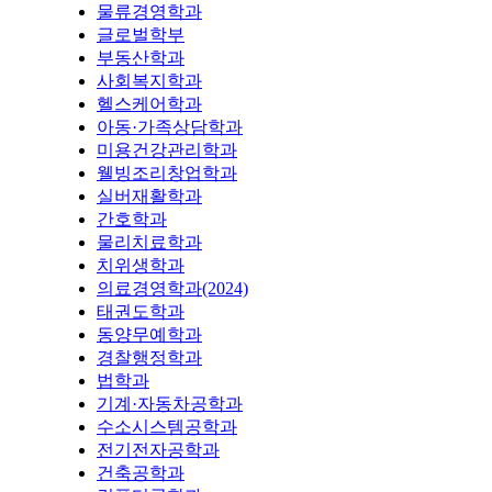
물류경영학과
글로벌학부
부동산학과
사회복지학과
헬스케어학과
아동·가족상담학과
미용건강관리학과
웰빙조리창업학과
실버재활학과
간호학과
물리치료학과
치위생학과
의료경영학과(2024)
태권도학과
동양무예학과
경찰행정학과
법학과
기계·자동차공학과
수소시스템공학과
전기전자공학과
건축공학과