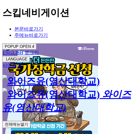
스킵네비게이션
본문바로가기
주메뉴바로가기
POPUP OPEN
4
ENGLISH
로그인
LANGUAGE
사이트맵
와이즈
유(영산대학교)
전체메뉴열기