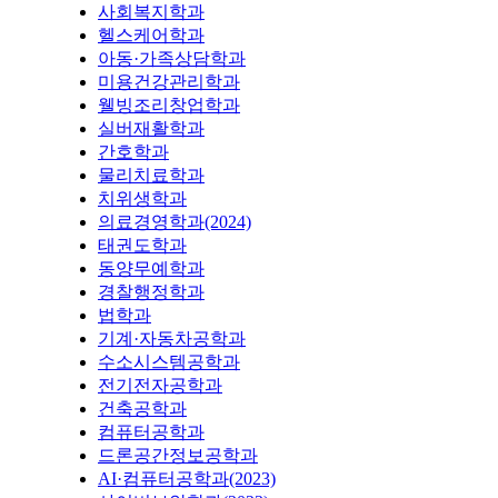
사회복지학과
헬스케어학과
아동·가족상담학과
미용건강관리학과
웰빙조리창업학과
실버재활학과
간호학과
물리치료학과
치위생학과
의료경영학과(2024)
태권도학과
동양무예학과
경찰행정학과
법학과
기계·자동차공학과
수소시스템공학과
전기전자공학과
건축공학과
컴퓨터공학과
드론공간정보공학과
AI·컴퓨터공학과(2023)