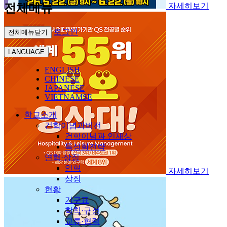
전체메뉴
자세히보기
로그인
전체메뉴닫기
LANGUAGE
ENGLISH
CHINESE
JAPANESE
VIETNAMSE
학교소개
건학이념과비전
건학이념과 인재상
특성화전략
연혁·상징
연혁
자세히보기
상징
현황
기구표
학칙·규정
교류·협력