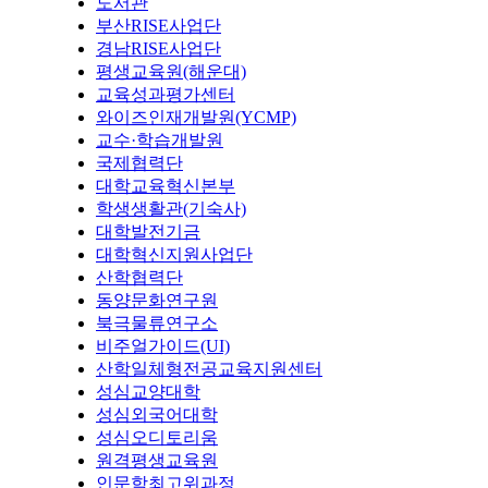
도서관
부산RISE사업단
경남RISE사업단
평생교육원(해운대)
교육성과평가센터
와이즈인재개발원(YCMP)
교수·학습개발원
국제협력단
대학교육혁신본부
학생생활관(기숙사)
대학발전기금
대학혁신지원사업단
산학협력단
동양문화연구원
북극물류연구소
비주얼가이드(UI)
산학일체형전공교육지원센터
성심교양대학
성심외국어대학
성심오디토리움
원격평생교육원
인문학최고위과정