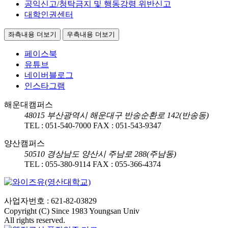
공익신고/청탁금지 및 행동강령 위반신고
대학인권센터
좌측내용 더보기
우측내용 더보기
페이스북
유튜브
네이버블로그
인스타그램
해운대캠퍼스
48015
부산광역시 해운대구 반송순환로 142(반송동)
TEL :
051-540-7000
FAX :
051-543-9347
양산캠퍼스
50510
경상남도 양산시 주남로 288(주남동)
TEL :
055-380-9114
FAX :
055-366-4374
사업자번호 : 621-82-03829
Copyright (C) Since 1983 Youngsan Univ
All rights reserved.