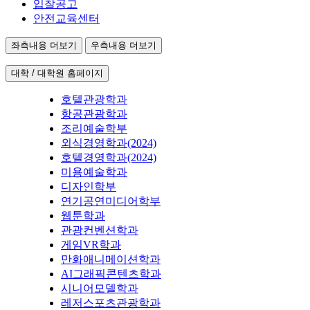
입찰공고
안전교육센터
좌측내용 더보기
우측내용 더보기
대학 / 대학원 홈페이지
호텔관광학과
항공관광학과
조리예술학부
외식경영학과(2024)
호텔경영학과(2024)
미용예술학과
디자인학부
연기공연미디어학부
웹툰학과
관광컨벤션학과
게임VR학과
만화애니메이션학과
AI그래픽콘텐츠학과
시니어모델학과
레저스포츠관광학과