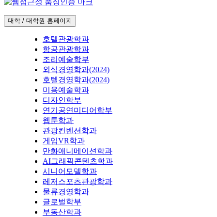
대학 / 대학원 홈페이지
호텔관광학과
항공관광학과
조리예술학부
외식경영학과(2024)
호텔경영학과(2024)
미용예술학과
디자인학부
연기공연미디어학부
웹툰학과
관광컨벤션학과
게임VR학과
만화애니메이션학과
AI그래픽콘텐츠학과
시니어모델학과
레저스포츠관광학과
물류경영학과
글로벌학부
부동산학과