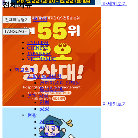
전체메뉴
자세히보기
로그인
전체메뉴닫기
LANGUAGE
ENGLISH
CHINESE
JAPANESE
VIETNAMSE
학교소개
건학이념과비전
건학이념과 인재상
특성화전략
연혁·상징
연혁
자세히보기
상징
현황
기구표
학칙·규정
교류·협력