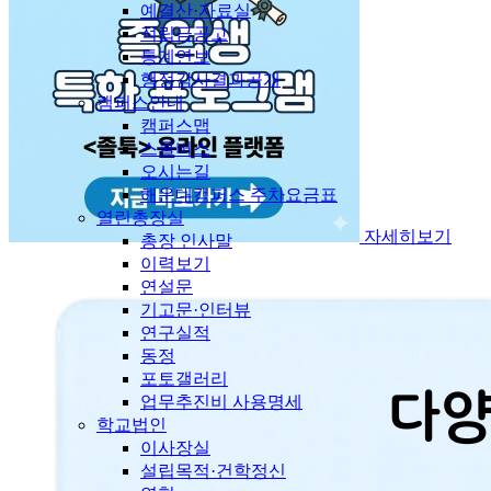
예결산·자료실
적립금공고
통계연보
행정감사결과공개
캠퍼스안내
캠퍼스맵
스쿨버스
오시는길
해운대캠퍼스 주차요금표
열린총장실
자세히보기
총장 인사말
이력보기
연설문
기고문·인터뷰
연구실적
동정
포토갤러리
업무추진비 사용명세
학교법인
이사장실
설립목적·건학정신