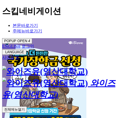
스킵네비게이션
본문바로가기
주메뉴바로가기
POPUP OPEN
4
ENGLISH
로그인
LANGUAGE
사이트맵
와이즈
유(영산대학교)
전체메뉴열기