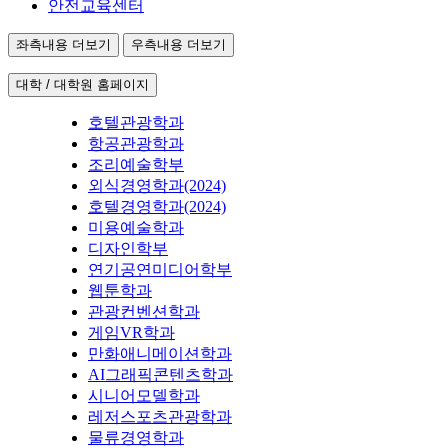
안전교육센터
좌측내용 더보기
우측내용 더보기
대학 / 대학원 홈페이지
호텔관광학과
항공관광학과
조리예술학부
외식경영학과(2024)
호텔경영학과(2024)
미용예술학과
디자인학부
연기공연미디어학부
웹툰학과
관광컨벤션학과
게임VR학과
만화애니메이션학과
AI그래픽콘텐츠학과
시니어모델학과
레저스포츠관광학과
물류경영학과