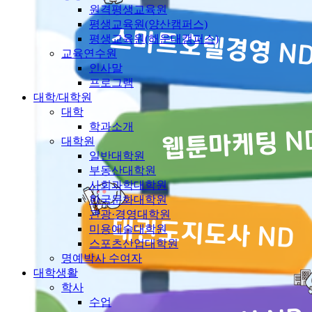
원격평생교육원
평생교육원(양산캠퍼스)
평생교육원(해운대캠퍼스)
교육연수원
인사말
프로그램
대학/대학원
대학
학과소개
대학원
일반대학원
부동산대학원
사회과학대학원
한국문화대학원
관광·경영대학원
미용예술대학원
스포츠산업대학원
명예박사 수여자
대학생활
학사
수업