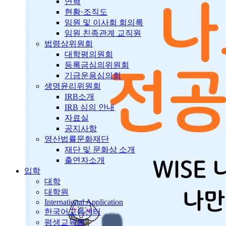
연혁
현황·조직도
임원 및 이사회 회의록
임원 친족관계 교직원
법령상위원회
대학평의원회
등록금심의위원회
기금운용심의회
생명윤리위원회
IRB소개
IRB 심의 안내
자료실
공지사항
영산법률문화재단
재단 및 문화상 소개
출연자소개
입학
대학
대학원
International Application
한국어교육센터
평생교육원