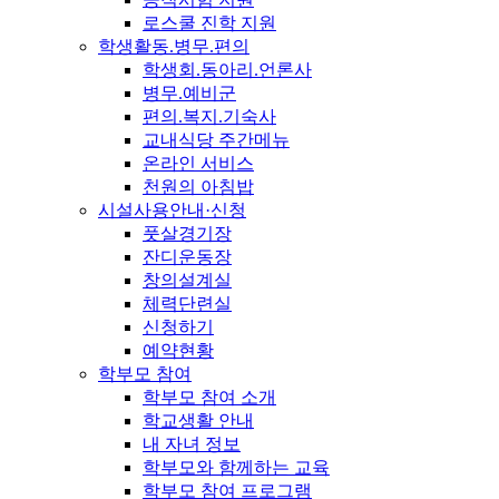
로스쿨 진학 지원
학생활동.병무.편의
학생회.동아리.언론사
병무.예비군
편의.복지.기숙사
교내식당 주간메뉴
온라인 서비스
천원의 아침밥
시설사용안내·신청
풋살경기장
잔디운동장
창의설계실
체력단련실
신청하기
예약현황
학부모 참여
학부모 참여 소개
학교생활 안내
내 자녀 정보
학부모와 함께하는 교육
학부모 참여 프로그램