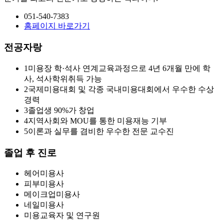
051-540-7383
홈페이지 바로가기
전공자랑
1
미용장 학·석사 연계교육과정으로 4년 6개월 만에 학
사, 석사학위취득 가능
2
국제미용대회 및 각종 국내미용대회에서 우수한 수상
경력
3
졸업생 90%가 창업
4
지역사회와 MOU를 통한 미용재능 기부
5
이론과 실무를 겸비한 우수한 전문 교수진
졸업 후 진로
헤어미용사
피부미용사
메이크업미용사
네일미용사
미용교육자 및 연구원