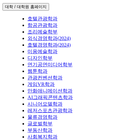
대학 / 대학원 홈페이지
호텔관광학과
항공관광학과
조리예술학부
외식경영학과(2024)
호텔경영학과(2024)
미용예술학과
디자인학부
연기공연미디어학부
웹툰학과
관광컨벤션학과
게임VR학과
만화애니메이션학과
AI그래픽콘텐츠학과
시니어모델학과
레저스포츠관광학과
물류경영학과
글로벌학부
부동산학과
사회복지학과