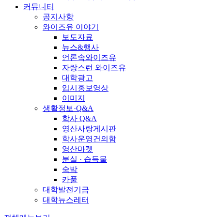
커뮤니티
공지사항
와이즈유 이야기
보도자료
뉴스&행사
언론속와이즈유
자랑스런 와이즈유
대학광고
입시홍보영상
이미지
생활정보·Q&A
학사 Q&A
영산사랑게시판
학사운영건의함
영산마켓
분실 · 습득물
숙박
카풀
대학발전기금
대학뉴스레터