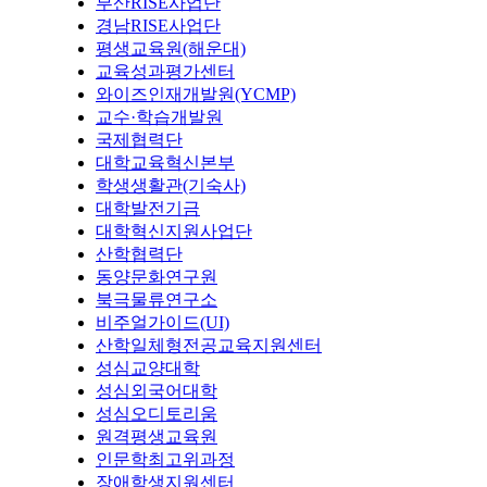
부산RISE사업단
경남RISE사업단
평생교육원(해운대)
교육성과평가센터
와이즈인재개발원(YCMP)
교수·학습개발원
국제협력단
대학교육혁신본부
학생생활관(기숙사)
대학발전기금
대학혁신지원사업단
산학협력단
동양문화연구원
북극물류연구소
비주얼가이드(UI)
산학일체형전공교육지원센터
성심교양대학
성심외국어대학
성심오디토리움
원격평생교육원
인문학최고위과정
장애학생지원센터