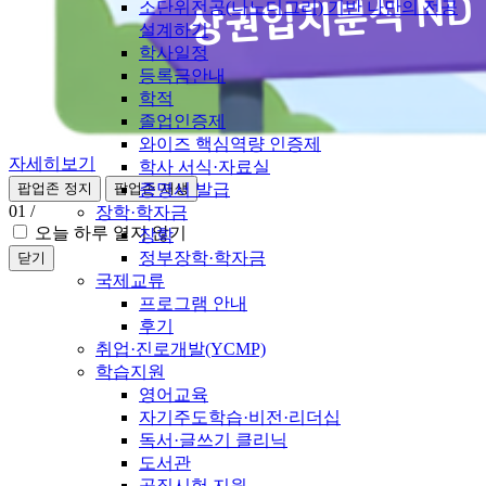
소단위전공(나노디그리) 기반 나만의 전공
설계하기
학사일정
등록금안내
학적
졸업인증제
와이즈 핵심역량 인증제
자세히보기
학사 서식·자료실
증명서 발급
팝업존 정지
팝업존 재생
01
/
장학·학자금
오늘 하루 열지 않기
장학
정부장학·학자금
닫기
국제교류
프로그램 안내
후기
취업·진로개발(YCMP)
학습지원
영어교육
자기주도학습·비전·리더십
독서·글쓰기 클리닉
도서관
공직시험 지원