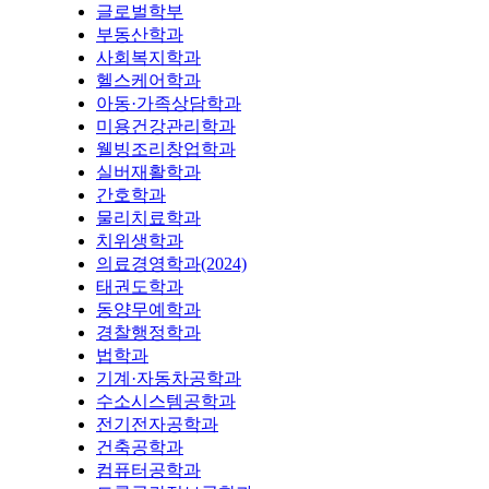
글로벌학부
부동산학과
사회복지학과
헬스케어학과
아동·가족상담학과
미용건강관리학과
웰빙조리창업학과
실버재활학과
간호학과
물리치료학과
치위생학과
의료경영학과(2024)
태권도학과
동양무예학과
경찰행정학과
법학과
기계·자동차공학과
수소시스템공학과
전기전자공학과
건축공학과
컴퓨터공학과