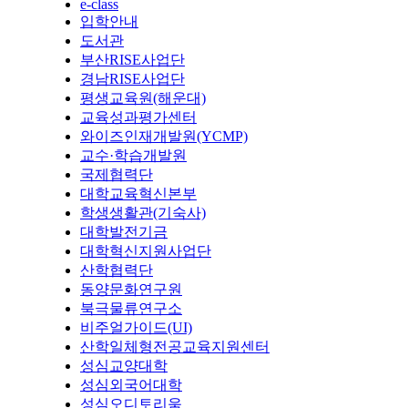
e-class
입학안내
도서관
부산RISE사업단
경남RISE사업단
평생교육원(해운대)
교육성과평가센터
와이즈인재개발원(YCMP)
교수·학습개발원
국제협력단
대학교육혁신본부
학생생활관(기숙사)
대학발전기금
대학혁신지원사업단
산학협력단
동양문화연구원
북극물류연구소
비주얼가이드(UI)
산학일체형전공교육지원센터
성심교양대학
성심외국어대학
성심오디토리움