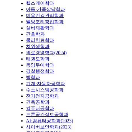
헬스케어학과
아동·가족상담학과
미용건강관리학과
웰빙조리창업학과
실버재활학과
간호학과
물리치료학과
치위생학과
의료경영학과(2024)
태권도학과
동양무예학과
경찰행정학과
법학과
기계·자동차공학과
수소시스템공학과
전기전자공학과
건축공학과
컴퓨터공학과
드론공간정보공학과
AI·컴퓨터공학과(2023)
사이버보안학과(2023)