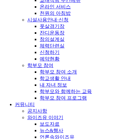
교내식당 주간메뉴
온라인 서비스
천원의 아침밥
시설사용안내·신청
풋살경기장
잔디운동장
창의설계실
체력단련실
신청하기
예약현황
학부모 참여
학부모 참여 소개
학교생활 안내
내 자녀 정보
학부모와 함께하는 교육
학부모 참여 프로그램
커뮤니티
공지사항
와이즈유 이야기
보도자료
뉴스&행사
언론속와이즈유