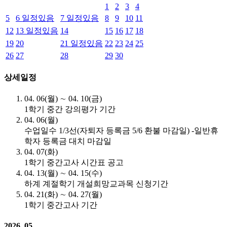
1
2
3
4
5
6
일정있음
7
일정있음
8
9
10
11
12
13
일정있음
14
15
16
17
18
19
20
21
일정있음
22
23
24
25
26
27
28
29
30
상세일정
04. 06(월) ∼ 04. 10(금)
1학기 중간 강의평가 기간
04. 06(월)
수업일수 1/3선(자퇴자 등록금 5/6 환불 마감일) -일반휴
학자 등록금 대치 마감일
04. 07(화)
1학기 중간고사 시간표 공고
04. 13(월) ∼ 04. 15(수)
하계 계절학기 개설희망교과목 신청기간
04. 21(화) ∼ 04. 27(월)
1학기 중간고사 기간
2026. 05