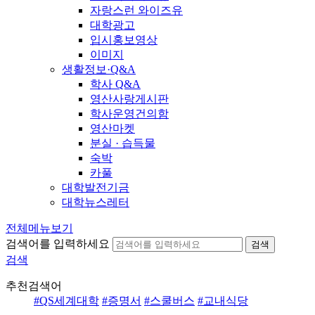
자랑스런 와이즈유
대학광고
입시홍보영상
이미지
생활정보·Q&A
학사 Q&A
영산사랑게시판
학사운영건의함
영산마켓
분실 · 습득물
숙박
카풀
대학발전기금
대학뉴스레터
전체메뉴보기
검색어를 입력하세요
검색
검색
추천검색어
#QS세계대학
#증명서
#스쿨버스
#교내식당