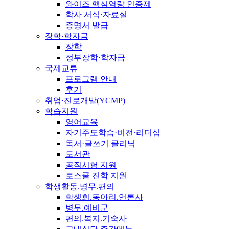
와이즈 핵심역량 인증제
학사 서식·자료실
증명서 발급
장학·학자금
장학
정부장학·학자금
국제교류
프로그램 안내
후기
취업·진로개발(YCMP)
학습지원
영어교육
자기주도학습·비전·리더십
독서·글쓰기 클리닉
도서관
공직시험 지원
로스쿨 진학 지원
학생활동.병무.편의
학생회.동아리.언론사
병무.예비군
편의.복지.기숙사