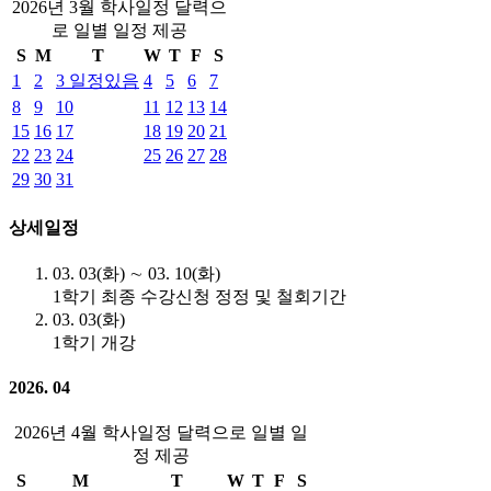
2026년 3월 학사일정 달력으
로 일별 일정 제공
S
M
T
W
T
F
S
1
2
3
일정있음
4
5
6
7
8
9
10
11
12
13
14
15
16
17
18
19
20
21
22
23
24
25
26
27
28
29
30
31
상세일정
03. 03(화) ∼ 03. 10(화)
1학기 최종 수강신청 정정 및 철회기간
03. 03(화)
1학기 개강
2026. 04
2026년 4월 학사일정 달력으로 일별 일
정 제공
S
M
T
W
T
F
S