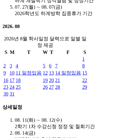
하계 계절학기 성적열람 및 정정기간
07. 27(월) ∼ 08. 07(금)
2026학년도 하계방학 집중휴가 기간
2026. 08
2026년 8월 학사일정 달력으로 일별 일
정 제공
S
M
T
W
T
F
S
1
2
3
4
5
6
7
8
9
10
11
일정있음
12
13
14
일정있음
15
16
17
18
19
20
21
22
23
24
25
26
27
28
29
30
31
상세일정
08. 11(화) ∼ 08. 12(수)
2학기 1차 수강신청 정정 및 철회기간
08. 14(금)