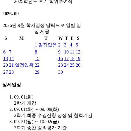
2025학년도 후기 학위수여식
2026. 09
2026년 9월 학사일정 달력으로 일별 일
정 제공
S
M
T
W
T
F
S
1
일정있음
2
3
4
5
6
7
8
9
10
11
12
13
14
15
16
17
18
19
20
21
일정있음
22
23
24
25
26
27
28
29
30
상세일정
09. 01(화)
2학기 개강
09. 01(화) ∼ 09. 08(화)
2학기 최종 수강신청 정정 및 철회기간
09. 21(월) ∼ 10. 02(금)
2학기 중간 강의평가 기간