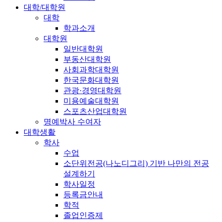
대학/대학원
대학
학과소개
대학원
일반대학원
부동산대학원
사회과학대학원
한국문화대학원
관광·경영대학원
미용예술대학원
스포츠산업대학원
명예박사 수여자
대학생활
학사
수업
소단위전공(나노디그리) 기반 나만의 전공
설계하기
학사일정
등록금안내
학적
졸업인증제