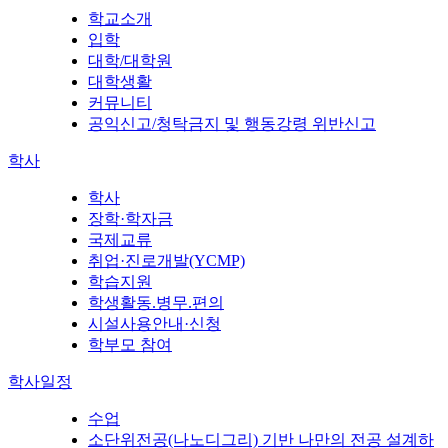
학교소개
입학
대학/대학원
대학생활
커뮤니티
공익신고/청탁금지 및 행동강령 위반신고
학사
학사
장학·학자금
국제교류
취업·진로개발(YCMP)
학습지원
학생활동.병무.편의
시설사용안내·신청
학부모 참여
학사일정
수업
소단위전공(나노디그리) 기반 나만의 전공 설계하