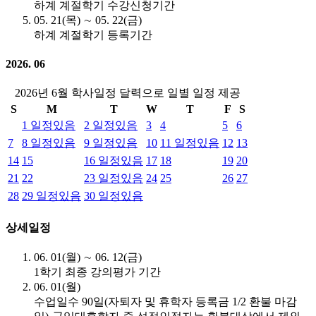
하계 계절학기 수강신청기간
05. 21(목) ∼ 05. 22(금)
하계 계절학기 등록기간
2026. 06
2026년 6월 학사일정 달력으로 일별 일정 제공
S
M
T
W
T
F
S
1
일정있음
2
일정있음
3
4
5
6
7
8
일정있음
9
일정있음
10
11
일정있음
12
13
14
15
16
일정있음
17
18
19
20
21
22
23
일정있음
24
25
26
27
28
29
일정있음
30
일정있음
상세일정
06. 01(월) ∼ 06. 12(금)
1학기 최종 강의평가 기간
06. 01(월)
수업일수 90일(자퇴자 및 휴학자 등록금 1/2 환불 마감