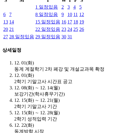
S
M
T
W
T
F
S
1
일정있음
2
3
4
5
6
7
8
일정있음
9
10
11
12
13
14
15
일정있음
16
17
18
19
20
21
22
일정있음
23
24
25
26
27
28
일정있음
29
일정있음
30
31
상세일정
12. 01(화)
동계 계절학기 2차 폐강 및 개설교과목 확정
12. 01(화)
2학기 기말고사 시간표 공고
12. 08(화) ∼ 12. 14(월)
보강기간(학사휴무기간)
12. 15(화) ∼ 12. 21(월)
2학기 기말고사 기간
12. 15(화) ∼ 12. 28(월)
2학기 성적입력 기간
12. 22(화)
동계방학 시작