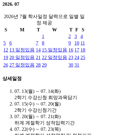
2026. 07
2026년 7월 학사일정 달력으로 일별 일
정 제공
S
M
T
W
T
F
S
1
2
3
4
5
6
7
8
9
10
11
12
13
일정있음
14
15
일정있음
16
17
18
19
20
일정있음
21
22
일정있음
23
24
25
26
27
일정있음
28
29
30
31
상세일정
07. 13(월) ∼ 07. 14(화)
2학기 수강신청 희망과목담기
07. 15(수) ∼ 07. 20(월)
2학기 수강신청기간
07. 20(월) ∼ 07. 21(화)
하계 계절학기 성적입력기간
07. 22(수) ∼ 07. 23(목)