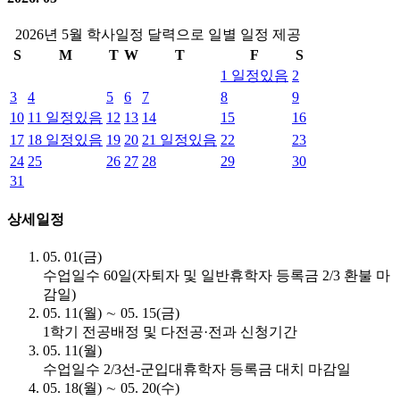
2026년 5월 학사일정 달력으로 일별 일정 제공
S
M
T
W
T
F
S
1
일정있음
2
3
4
5
6
7
8
9
10
11
일정있음
12
13
14
15
16
17
18
일정있음
19
20
21
일정있음
22
23
24
25
26
27
28
29
30
31
상세일정
05. 01(금)
수업일수 60일(자퇴자 및 일반휴학자 등록금 2/3 환불 마
감일)
05. 11(월) ∼ 05. 15(금)
1학기 전공배정 및 다전공·전과 신청기간
05. 11(월)
수업일수 2/3선-군입대휴학자 등록금 대치 마감일
05. 18(월) ∼ 05. 20(수)