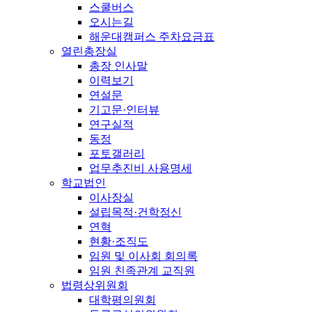
스쿨버스
오시는길
해운대캠퍼스 주차요금표
열린총장실
총장 인사말
이력보기
연설문
기고문·인터뷰
연구실적
동정
포토갤러리
업무추진비 사용명세
학교법인
이사장실
설립목적·건학정신
연혁
현황·조직도
임원 및 이사회 회의록
임원 친족관계 교직원
법령상위원회
대학평의원회