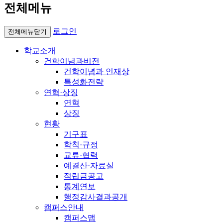
전체메뉴
로그인
전체메뉴닫기
학교소개
건학이념과비전
건학이념과 인재상
특성화전략
연혁·상징
연혁
상징
현황
기구표
학칙·규정
교류·협력
예결산·자료실
적립금공고
통계연보
행정감사결과공개
캠퍼스안내
캠퍼스맵