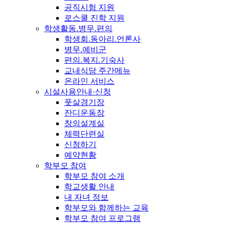
공직시험 지원
로스쿨 진학 지원
학생활동.병무.편의
학생회.동아리.언론사
병무.예비군
편의.복지.기숙사
교내식당 주간메뉴
온라인 서비스
시설사용안내·신청
풋살경기장
잔디운동장
창의설계실
체력단련실
신청하기
예약현황
학부모 참여
학부모 참여 소개
학교생활 안내
내 자녀 정보
학부모와 함께하는 교육
학부모 참여 프로그램