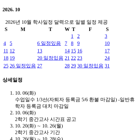
2026. 10
2026년 10월 학사일정 달력으로 일별 일정 제공
S
M
T
W
T
F
S
1
2
3
4
5
6
일정있음
7
8
9
10
11
12
13
14
15
16
17
18
19
20
일정있음
21
22
23
24
25
26
일정있음
27
28
29
30
일정있음
31
상세일정
10. 06(화)
수업일수 1/3선(자퇴자 등록금 5/6 환불 마감일) -일반휴
학자 등록금 대치 마감일
10. 06(화)
2학기 중간고사 시간표 공고
10. 20(화) ∼ 10. 26(월)
2학기 중간고사 기간
10. 26(월) ∼ 10. 28(수)