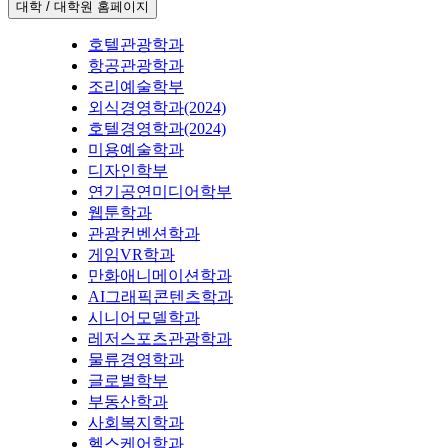
대학 / 대학원 홈페이지
호텔관광학과
항공관광학과
조리예술학부
외식경영학과(2024)
호텔경영학과(2024)
미용예술학과
디자인학부
연기공연미디어학부
웹툰학과
관광컨벤션학과
게임VR학과
만화애니메이션학과
AI그래픽콘텐츠학과
시니어모델학과
레저스포츠관광학과
물류경영학과
글로벌학부
부동산학과
사회복지학과
헬스케어학과