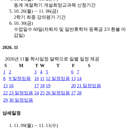
동계 계절학기 개설희망교과목 신청기간
10. 26(월) ∼ 11. 06(금)
2학기 최종 강의평가 기간
10. 30(금)
수업일수 60일(자퇴자 및 일반휴학자 등록금 2/3 환불 마
감일)
2026. 11
2026년 11월 학사일정 달력으로 일별 일정 제공
S
M
T
W
T
F
S
1
2
3
4
5
6
7
8
9
일정있음
10
11
12
일정있음
13
14
15
16
17
18
19
20
21
일정있음
22
23
일정있음
24
25
26
일정있음
27
28
29
30
일정있음
상세일정
11. 09(월) ∼ 11. 11(수)