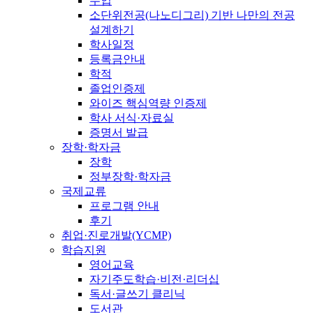
수업
소단위전공(나노디그리) 기반 나만의 전공
설계하기
학사일정
등록금안내
학적
졸업인증제
와이즈 핵심역량 인증제
학사 서식·자료실
증명서 발급
장학·학자금
장학
정부장학·학자금
국제교류
프로그램 안내
후기
취업·진로개발(YCMP)
학습지원
영어교육
자기주도학습·비전·리더십
독서·글쓰기 클리닉
도서관