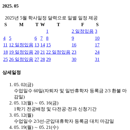
2025. 05
2025년 5월 학사일정 달력으로 일별 일정 제공
S
M
T
W
T
F
S
1
2
일정있음
3
4
5
6
7
8
9
10
11
12
일정있음
13
14
15
16
17
18
19
일정있음
20
21
22
일정있음
23
24
25
26
일정있음
27
28
29
30
31
상세일정
05. 02(금)
수업일수 60일(자퇴자 및 일반휴학자 등록금 2/3 환불 마
감일)
05. 12(월) ∼ 05. 16(금)
1학기 전공배정 및 다전공·전과 신청기간
05. 12(월)
수업일수 2/3선-군입대휴학자 등록금 대치 마감일
05. 19(월) ∼ 05. 21(수)