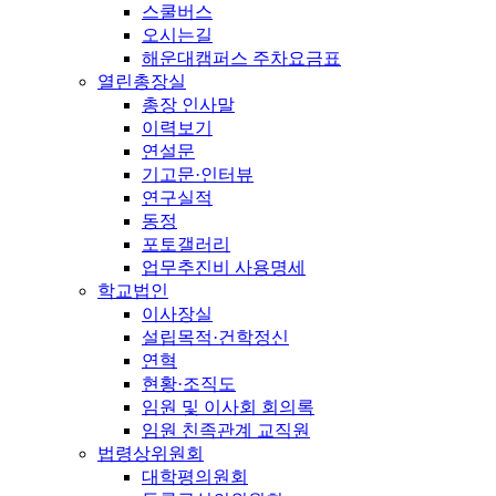
스쿨버스
오시는길
해운대캠퍼스 주차요금표
열린총장실
총장 인사말
이력보기
연설문
기고문·인터뷰
연구실적
동정
포토갤러리
업무추진비 사용명세
학교법인
이사장실
설립목적·건학정신
연혁
현황·조직도
임원 및 이사회 회의록
임원 친족관계 교직원
법령상위원회
대학평의원회