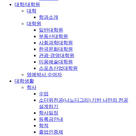
대학/대학원
대학
학과소개
대학원
일반대학원
부동산대학원
사회과학대학원
한국문화대학원
관광·경영대학원
미용예술대학원
스포츠산업대학원
명예박사 수여자
대학생활
학사
수업
소단위전공(나노디그리) 기반 나만의 전공
설계하기
학사일정
등록금안내
학적
졸업인증제