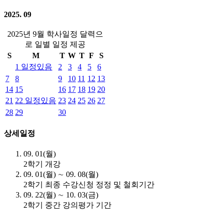
2025. 09
2025년 9월 학사일정 달력으
로 일별 일정 제공
S
M
T
W
T
F
S
1
일정있음
2
3
4
5
6
7
8
9
10
11
12
13
14
15
16
17
18
19
20
21
22
일정있음
23
24
25
26
27
28
29
30
상세일정
09. 01(월)
2학기 개강
09. 01(월) ∼ 09. 08(월)
2학기 최종 수강신청 정정 및 철회기간
09. 22(월) ∼ 10. 03(금)
2학기 중간 강의평가 기간