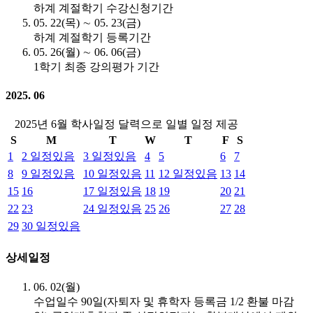
하계 계절학기 수강신청기간
05. 22(목) ∼ 05. 23(금)
하계 계절학기 등록기간
05. 26(월) ∼ 06. 06(금)
1학기 최종 강의평가 기간
2025. 06
2025년 6월 학사일정 달력으로 일별 일정 제공
S
M
T
W
T
F
S
1
2
일정있음
3
일정있음
4
5
6
7
8
9
일정있음
10
일정있음
11
12
일정있음
13
14
15
16
17
일정있음
18
19
20
21
22
23
24
일정있음
25
26
27
28
29
30
일정있음
상세일정
06. 02(월)
수업일수 90일(자퇴자 및 휴학자 등록금 1/2 환불 마감