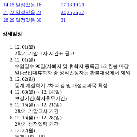
14
15
일정있음
16
17
18
19
20
21
22
일정있음
23
24
25
26
27
28
29
일정있음
30
31
상세일정
12. 01(월)
2학기 기말고사 시간표 공고
12. 01(월)
수업일수 90일(자퇴자 및 휴학자 등록금 1/2 환불 마감
일)-군입대휴학자 중 성적인정자는 환불대상에서 제외
12. 02(화)
동계 계절학기 2차 폐강 및 개설교과목 확정
12. 08(월) ∼ 12. 14(일)
보강기간(학사휴무기간)
12. 15(월) ∼ 12. 21(일)
2학기 기말고사 기간
12. 15(월) ∼ 12. 28(일)
2학기 성적입력 기간
12. 22(월)
동계방학 시작