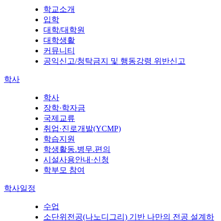
학교소개
입학
대학/대학원
대학생활
커뮤니티
공익신고/청탁금지 및 행동강령 위반신고
학사
학사
장학·학자금
국제교류
취업·진로개발(YCMP)
학습지원
학생활동.병무.편의
시설사용안내·신청
학부모 참여
학사일정
수업
소단위전공(나노디그리) 기반 나만의 전공 설계하