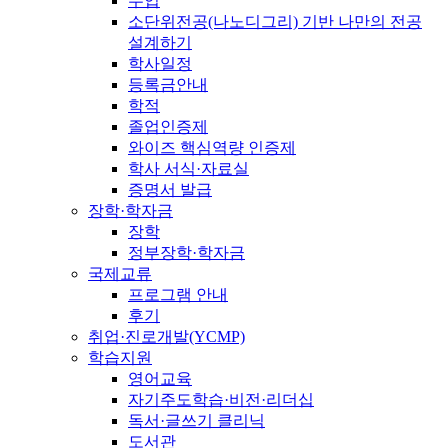
수업
소단위전공(나노디그리) 기반 나만의 전공
설계하기
학사일정
등록금안내
학적
졸업인증제
와이즈 핵심역량 인증제
학사 서식·자료실
증명서 발급
장학·학자금
장학
정부장학·학자금
국제교류
프로그램 안내
후기
취업·진로개발(YCMP)
학습지원
영어교육
자기주도학습·비전·리더십
독서·글쓰기 클리닉
도서관