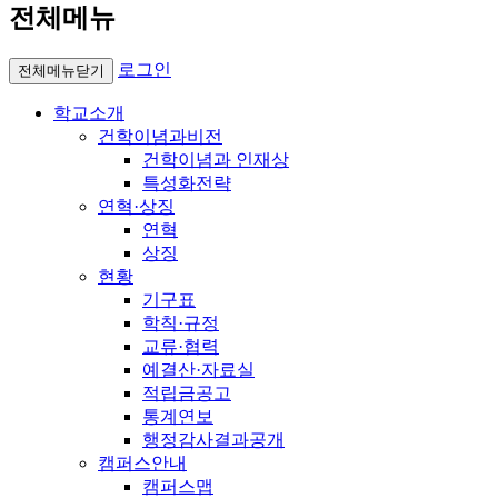
전체메뉴
로그인
전체메뉴닫기
학교소개
건학이념과비전
건학이념과 인재상
특성화전략
연혁·상징
연혁
상징
현황
기구표
학칙·규정
교류·협력
예결산·자료실
적립금공고
통계연보
행정감사결과공개
캠퍼스안내
캠퍼스맵