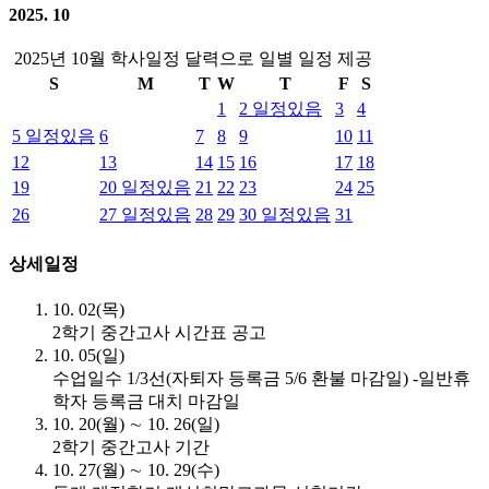
2025. 10
2025년 10월 학사일정 달력으로 일별 일정 제공
S
M
T
W
T
F
S
1
2
일정있음
3
4
5
일정있음
6
7
8
9
10
11
12
13
14
15
16
17
18
19
20
일정있음
21
22
23
24
25
26
27
일정있음
28
29
30
일정있음
31
상세일정
10. 02(목)
2학기 중간고사 시간표 공고
10. 05(일)
수업일수 1/3선(자퇴자 등록금 5/6 환불 마감일) -일반휴
학자 등록금 대치 마감일
10. 20(월) ∼ 10. 26(일)
2학기 중간고사 기간
10. 27(월) ∼ 10. 29(수)