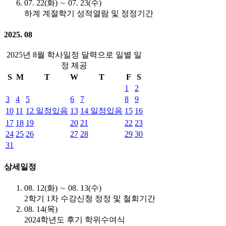
07. 22(화) ∼ 07. 23(수)
하계 계절학기 성적열람 및 정정기간
2025. 08
2025년 8월 학사일정 달력으로 일별 일
정 제공
S
M
T
W
T
F
S
1
2
3
4
5
6
7
8
9
10
11
12
일정있음
13
14
일정있음
15
16
17
18
19
20
21
22
23
24
25
26
27
28
29
30
31
상세일정
08. 12(화) ∼ 08. 13(수)
2학기 1차 수강신청 정정 및 철회기간
08. 14(목)
2024학년도 후기 학위수여식