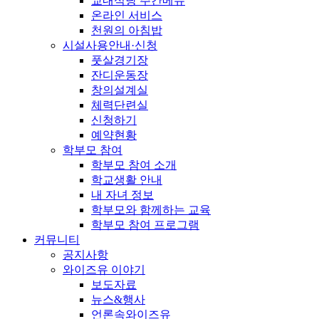
교내식당 주간메뉴
온라인 서비스
천원의 아침밥
시설사용안내·신청
풋살경기장
잔디운동장
창의설계실
체력단련실
신청하기
예약현황
학부모 참여
학부모 참여 소개
학교생활 안내
내 자녀 정보
학부모와 함께하는 교육
학부모 참여 프로그램
커뮤니티
공지사항
와이즈유 이야기
보도자료
뉴스&행사
언론속와이즈유