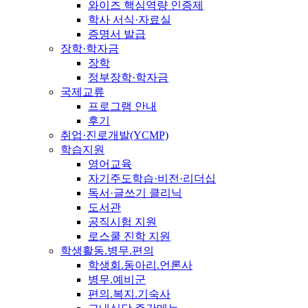
와이즈 핵심역량 인증제
학사 서식·자료실
증명서 발급
장학·학자금
장학
정부장학·학자금
국제교류
프로그램 안내
후기
취업·진로개발(YCMP)
학습지원
영어교육
자기주도학습·비전·리더십
독서·글쓰기 클리닉
도서관
공직시험 지원
로스쿨 진학 지원
학생활동.병무.편의
학생회.동아리.언론사
병무.예비군
편의.복지.기숙사