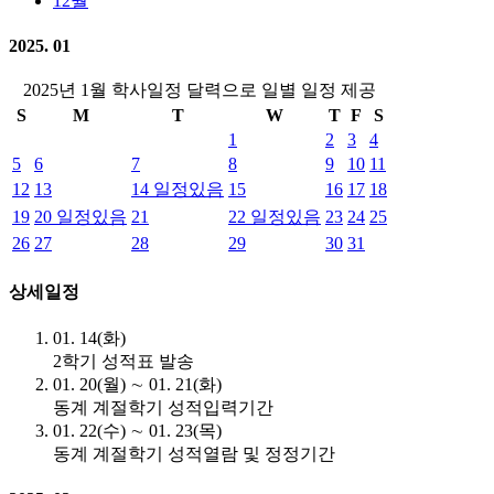
12월
2025. 01
2025년 1월 학사일정 달력으로 일별 일정 제공
S
M
T
W
T
F
S
1
2
3
4
5
6
7
8
9
10
11
12
13
14
일정있음
15
16
17
18
19
20
일정있음
21
22
일정있음
23
24
25
26
27
28
29
30
31
상세일정
01. 14(화)
2학기 성적표 발송
01. 20(월) ∼ 01. 21(화)
동계 계절학기 성적입력기간
01. 22(수) ∼ 01. 23(목)
동계 계절학기 성적열람 및 정정기간