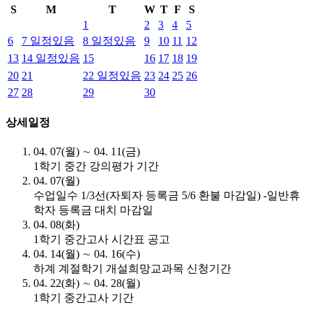
S
M
T
W
T
F
S
1
2
3
4
5
6
7
일정있음
8
일정있음
9
10
11
12
13
14
일정있음
15
16
17
18
19
20
21
22
일정있음
23
24
25
26
27
28
29
30
상세일정
04. 07(월) ∼ 04. 11(금)
1학기 중간 강의평가 기간
04. 07(월)
수업일수 1/3선(자퇴자 등록금 5/6 환불 마감일) -일반휴
학자 등록금 대치 마감일
04. 08(화)
1학기 중간고사 시간표 공고
04. 14(월) ∼ 04. 16(수)
하계 계절학기 개설희망교과목 신청기간
04. 22(화) ∼ 04. 28(월)
1학기 중간고사 기간