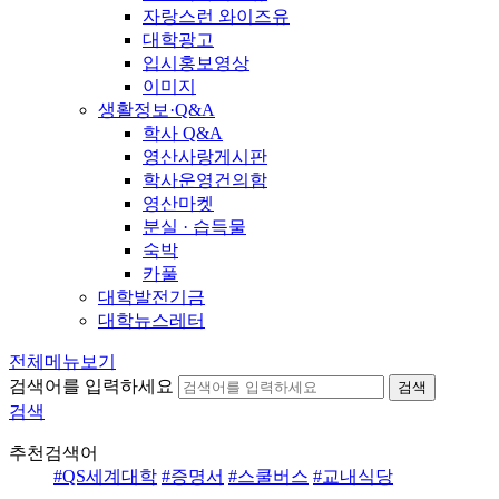
자랑스런 와이즈유
대학광고
입시홍보영상
이미지
생활정보·Q&A
학사 Q&A
영산사랑게시판
학사운영건의함
영산마켓
분실 · 습득물
숙박
카풀
대학발전기금
대학뉴스레터
전체메뉴보기
검색어를 입력하세요
검색
검색
추천검색어
#QS세계대학
#증명서
#스쿨버스
#교내식당