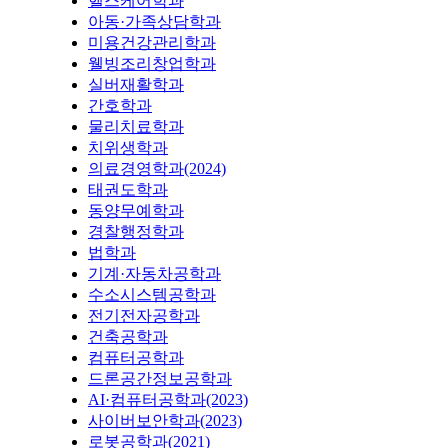
헬스케어학과
아동·가족상담학과
미용건강관리학과
웰빙조리창업학과
실버재활학과
간호학과
물리치료학과
치위생학과
의료경영학과(2024)
태권도학과
동양무예학과
경찰행정학과
법학과
기계·자동차공학과
수소시스템공학과
전기전자공학과
건축공학과
컴퓨터공학과
드론공간정보공학과
AI·컴퓨터공학과(2023)
사이버보안학과(2023)
로봇공학과(2021)