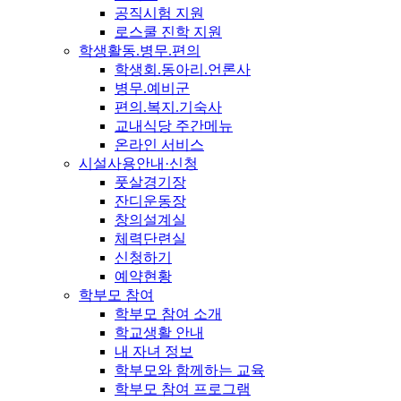
공직시험 지원
로스쿨 진학 지원
학생활동.병무.편의
학생회.동아리.언론사
병무.예비군
편의.복지.기숙사
교내식당 주간메뉴
온라인 서비스
시설사용안내·신청
풋살경기장
잔디운동장
창의설계실
체력단련실
신청하기
예약현황
학부모 참여
학부모 참여 소개
학교생활 안내
내 자녀 정보
학부모와 함께하는 교육
학부모 참여 프로그램