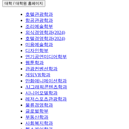
대학 / 대학원 홈페이지
호텔관광학과
항공관광학과
조리예술학부
외식경영학과(2024)
호텔경영학과(2024)
미용예술학과
디자인학부
연기공연미디어학부
웹툰학과
관광컨벤션학과
게임VR학과
만화애니메이션학과
AI그래픽콘텐츠학과
시니어모델학과
레저스포츠관광학과
물류경영학과
글로벌학부
부동산학과
사회복지학과