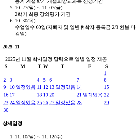
동계 계절학기 개설희망교과목 신청기간
10. 27(월) ∼ 11. 07(금)
2학기 최종 강의평가 기간
10. 30(목)
수업일수 60일(자퇴자 및 일반휴학자 등록금 2/3 환불 마
감일)
2025. 11
2025년 11월 학사일정 달력으로 일별 일정 제공
S
M
T
W
T
F
S
1
2
3
4
5
6
7
8
9
10
일정있음
11
12
13
일정있음
14
15
16
17
18
19
20
21
일정있음
22
23
24
일정있음
25
26
27
일정있음
28
29
30
상세일정
11. 10(월) ∼ 11. 12(수)