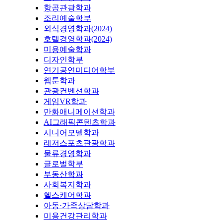
항공관광학과
조리예술학부
외식경영학과(2024)
호텔경영학과(2024)
미용예술학과
디자인학부
연기공연미디어학부
웹툰학과
관광컨벤션학과
게임VR학과
만화애니메이션학과
AI그래픽콘텐츠학과
시니어모델학과
레저스포츠관광학과
물류경영학과
글로벌학부
부동산학과
사회복지학과
헬스케어학과
아동·가족상담학과
미용건강관리학과