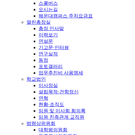
스쿨버스
오시는길
해운대캠퍼스 주차요금표
열린총장실
총장 인사말
이력보기
연설문
기고문·인터뷰
연구실적
동정
포토갤러리
업무추진비 사용명세
학교법인
이사장실
설립목적·건학정신
연혁
현황·조직도
임원 및 이사회 회의록
임원 친족관계 교직원
법령상위원회
대학평의원회