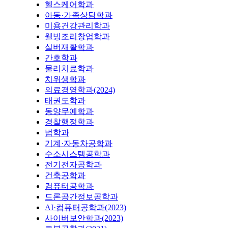
헬스케어학과
아동·가족상담학과
미용건강관리학과
웰빙조리창업학과
실버재활학과
간호학과
물리치료학과
치위생학과
의료경영학과(2024)
태권도학과
동양무예학과
경찰행정학과
법학과
기계·자동차공학과
수소시스템공학과
전기전자공학과
건축공학과
컴퓨터공학과
드론공간정보공학과
AI·컴퓨터공학과(2023)
사이버보안학과(2023)