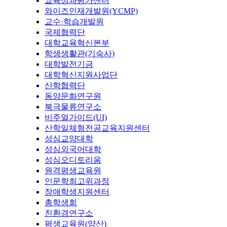
교육성과평가센터
와이즈인재개발원(YCMP)
교수·학습개발원
국제협력단
대학교육혁신본부
학생생활관(기숙사)
대학발전기금
대학혁신지원사업단
산학협력단
동양문화연구원
북극물류연구소
비주얼가이드(UI)
산학일체형전공교육지원센터
성심교양대학
성심외국어대학
성심오디토리움
원격평생교육원
인문학최고위과정
장애학생지원센터
총학생회
친환경연구소
평생교육원(양산)