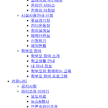
교내식당 주간메뉴
온라인 서비스
천원의 아침밥
시설사용안내·신청
풋살경기장
잔디운동장
창의설계실
체력단련실
신청하기
예약현황
학부모 참여
학부모 참여 소개
학교생활 안내
내 자녀 정보
학부모와 함께하는 교육
학부모 참여 프로그램
커뮤니티
공지사항
와이즈유 이야기
보도자료
뉴스&행사
언론속와이즈유