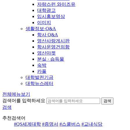
자랑스런 와이즈유
대학광고
입시홍보영상
이미지
생활정보·Q&A
학사 Q&A
영산사랑게시판
학사운영건의함
영산마켓
분실 · 습득물
숙박
카풀
대학발전기금
대학뉴스레터
전체메뉴보기
검색어를 입력하세요
검색
검색
추천검색어
#QS세계대학
#증명서
#스쿨버스
#교내식당