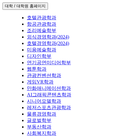
대학 / 대학원 홈페이지
호텔관광학과
항공관광학과
조리예술학부
외식경영학과(2024)
호텔경영학과(2024)
미용예술학과
디자인학부
연기공연미디어학부
웹툰학과
관광컨벤션학과
게임VR학과
만화애니메이션학과
AI그래픽콘텐츠학과
시니어모델학과
레저스포츠관광학과
물류경영학과
글로벌학부
부동산학과
사회복지학과