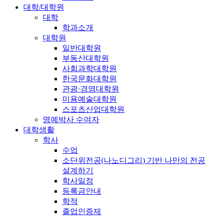
대학/대학원
대학
학과소개
대학원
일반대학원
부동산대학원
사회과학대학원
한국문화대학원
관광·경영대학원
미용예술대학원
스포츠산업대학원
명예박사 수여자
대학생활
학사
수업
소단위전공(나노디그리) 기반 나만의 전공
설계하기
학사일정
등록금안내
학적
졸업인증제