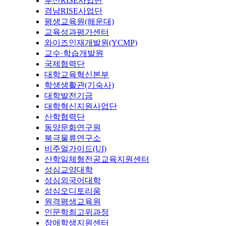
부산RISE사업단
경남RISE사업단
평생교육원(해운대)
교육성과평가센터
와이즈인재개발원(YCMP)
교수·학습개발원
국제협력단
대학교육혁신본부
학생생활관(기숙사)
대학발전기금
대학혁신지원사업단
산학협력단
동양문화연구원
북극물류연구소
비주얼가이드(UI)
산학일체형전공교육지원센터
성심교양대학
성심외국어대학
성심오디토리움
원격평생교육원
인문학최고위과정
장애학생지원센터