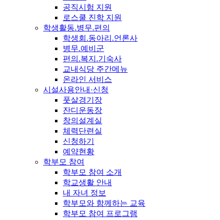
공직시험 지원
로스쿨 진학 지원
학생활동.병무.편의
학생회.동아리.언론사
병무.예비군
편의.복지.기숙사
교내식당 주간메뉴
온라인 서비스
시설사용안내·신청
풋살경기장
잔디운동장
창의설계실
체력단련실
신청하기
예약현황
학부모 참여
학부모 참여 소개
학교생활 안내
내 자녀 정보
학부모와 함께하는 교육
학부모 참여 프로그램