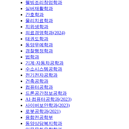
웰빙조리창업학과
실버재활학과
간호학과
물리치료학과
치위생학과
의료경영학과(2024)
태권도학과
동양무예학과
경찰행정학과
법학과
기계·자동차공학과
수소시스템공학과
전기전자공학과
건축공학과
컴퓨터공학과
드론공간정보공학과
AI·컴퓨터공학과(2023)
사이버보안학과(2023)
로봇공학과(2021)
융합전공학부
동양상담복지학과