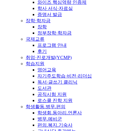
와이즈 핵심역량 인증제
학사 서식·자료실
증명서 발급
장학·학자금
장학
정부장학·학자금
국제교류
프로그램 안내
후기
취업·진로개발(YCMP)
학습지원
영어교육
자기주도학습·비전·리더십
독서·글쓰기 클리닉
도서관
공직시험 지원
로스쿨 진학 지원
학생활동.병무.편의
학생회.동아리.언론사
병무.예비군
편의.복지.기숙사