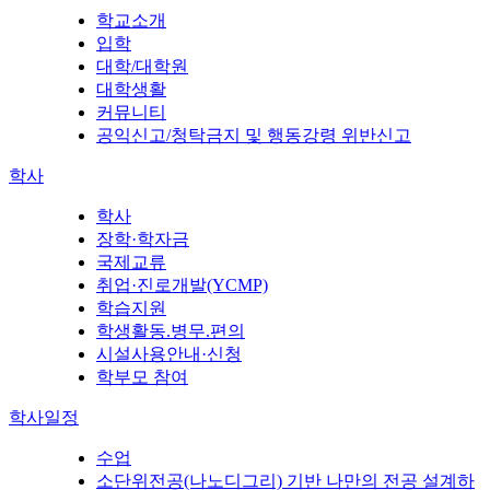
학교소개
입학
대학/대학원
대학생활
커뮤니티
공익신고/청탁금지 및 행동강령 위반신고
학사
학사
장학·학자금
국제교류
취업·진로개발(YCMP)
학습지원
학생활동.병무.편의
시설사용안내·신청
학부모 참여
학사일정
수업
소단위전공(나노디그리) 기반 나만의 전공 설계하