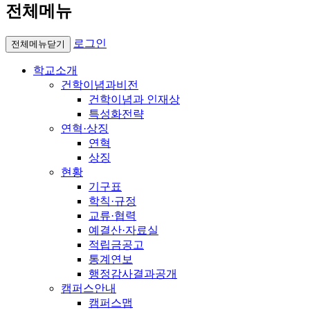
전체메뉴
로그인
전체메뉴닫기
학교소개
건학이념과비전
건학이념과 인재상
특성화전략
연혁·상징
연혁
상징
현황
기구표
학칙·규정
교류·협력
예결산·자료실
적립금공고
통계연보
행정감사결과공개
캠퍼스안내
캠퍼스맵