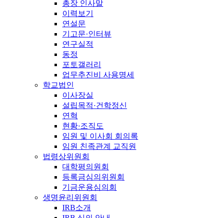
총장 인사말
이력보기
연설문
기고문·인터뷰
연구실적
동정
포토갤러리
업무추진비 사용명세
학교법인
이사장실
설립목적·건학정신
연혁
현황·조직도
임원 및 이사회 회의록
임원 친족관계 교직원
법령상위원회
대학평의원회
등록금심의위원회
기금운용심의회
생명윤리위원회
IRB소개
IRB 심의 안내