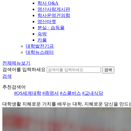
학사 Q&A
영산사랑게시판
학사운영건의함
영산마켓
분실 · 습득물
숙박
카풀
대학발전기금
대학뉴스레터
전체메뉴보기
검색어를 입력하세요
검색
검색
추천검색어
#QS세계대학
#증명서
#스쿨버스
#교내식당
대학생활
지혜로운 가치를 배우는 대학, 지혜로운 당신을 만드