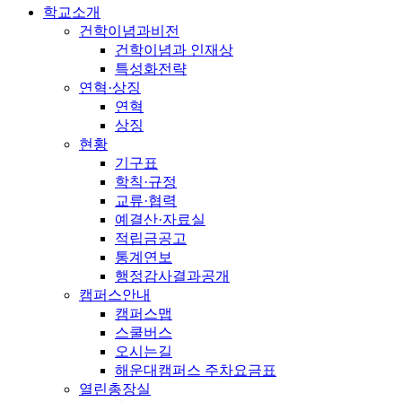
학교소개
건학이념과비전
건학이념과 인재상
특성화전략
연혁·상징
연혁
상징
현황
기구표
학칙·규정
교류·협력
예결산·자료실
적립금공고
통계연보
행정감사결과공개
캠퍼스안내
캠퍼스맵
스쿨버스
오시는길
해운대캠퍼스 주차요금표
열린총장실