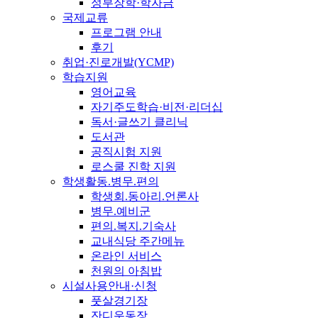
정부장학·학자금
국제교류
프로그램 안내
후기
취업·진로개발(YCMP)
학습지원
영어교육
자기주도학습·비전·리더십
독서·글쓰기 클리닉
도서관
공직시험 지원
로스쿨 진학 지원
학생활동.병무.편의
학생회.동아리.언론사
병무.예비군
편의.복지.기숙사
교내식당 주간메뉴
온라인 서비스
천원의 아침밥
시설사용안내·신청
풋살경기장
잔디운동장