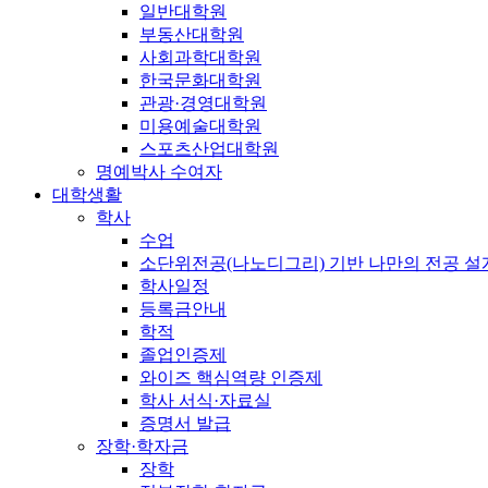
일반대학원
부동산대학원
사회과학대학원
한국문화대학원
관광·경영대학원
미용예술대학원
스포츠산업대학원
명예박사 수여자
대학생활
학사
수업
소단위전공(나노디그리) 기반 나만의 전공 
학사일정
등록금안내
학적
졸업인증제
와이즈 핵심역량 인증제
학사 서식·자료실
증명서 발급
장학·학자금
장학