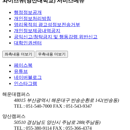
와이즈유(영산대학교) 서비스메뉴
행정정보공개
개인정보처리방침
영리목적의 광고성정보전송거부
개인정보제공내역공지
공익신고/청탁금지 및 행동강령 위반신고
대학인권센터
좌측내용 더보기
우측내용 더보기
페이스북
유튜브
네이버블로그
인스타그램
해운대캠퍼스
48015
부산광역시 해운대구 반송순환로 142(반송동)
TEL :
051-540-7000
FAX :
051-543-9347
양산캠퍼스
50510
경상남도 양산시 주남로 288(주남동)
TEL :
055-380-9114
FAX :
055-366-4374