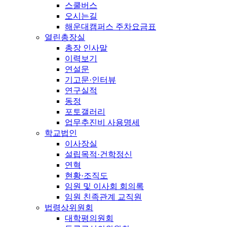
스쿨버스
오시는길
해운대캠퍼스 주차요금표
열린총장실
총장 인사말
이력보기
연설문
기고문·인터뷰
연구실적
동정
포토갤러리
업무추진비 사용명세
학교법인
이사장실
설립목적·건학정신
연혁
현황·조직도
임원 및 이사회 회의록
임원 친족관계 교직원
법령상위원회
대학평의원회