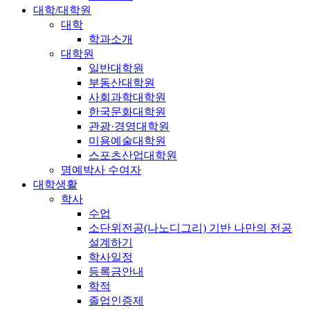
대학/대학원
대학
학과소개
대학원
일반대학원
부동산대학원
사회과학대학원
한국문화대학원
관광·경영대학원
미용예술대학원
스포츠산업대학원
명예박사 수여자
대학생활
학사
수업
소단위전공(나노디그리) 기반 나만의 전공
설계하기
학사일정
등록금안내
학적
졸업인증제