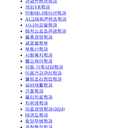
관광컨벤션학과
게임VR학과
만화애니메이션학과
AI그래픽콘텐츠학과
시니어모델학과
레저스포츠관광학과
물류경영학과
글로벌학부
부동산학과
사회복지학과
헬스케어학과
아동·가족상담학과
미용건강관리학과
웰빙조리창업학과
실버재활학과
간호학과
물리치료학과
치위생학과
의료경영학과(2024)
태권도학과
동양무예학과
경찰행정학과