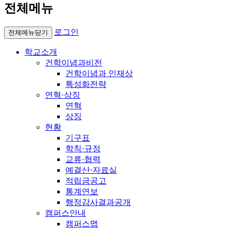
전체메뉴
로그인
전체메뉴닫기
학교소개
건학이념과비전
건학이념과 인재상
특성화전략
연혁·상징
연혁
상징
현황
기구표
학칙·규정
교류·협력
예결산·자료실
적립금공고
통계연보
행정감사결과공개
캠퍼스안내
캠퍼스맵