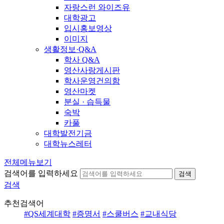
자랑스런 와이즈유
대학광고
입시홍보영상
이미지
생활정보·Q&A
학사 Q&A
영산사랑게시판
학사운영건의함
영산마켓
분실 · 습득물
숙박
카풀
대학발전기금
대학뉴스레터
전체메뉴보기
검색어를 입력하세요
검색
검색
추천검색어
#QS세계대학
#증명서
#스쿨버스
#교내식당