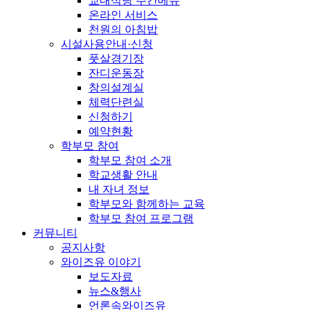
교내식당 주간메뉴
온라인 서비스
천원의 아침밥
시설사용안내·신청
풋살경기장
잔디운동장
창의설계실
체력단련실
신청하기
예약현황
학부모 참여
학부모 참여 소개
학교생활 안내
내 자녀 정보
학부모와 함께하는 교육
학부모 참여 프로그램
커뮤니티
공지사항
와이즈유 이야기
보도자료
뉴스&행사
언론속와이즈유