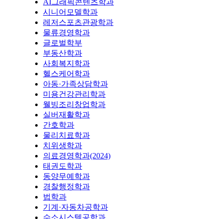
AI그래픽콘텐츠학과
시니어모델학과
레저스포츠관광학과
물류경영학과
글로벌학부
부동산학과
사회복지학과
헬스케어학과
아동·가족상담학과
미용건강관리학과
웰빙조리창업학과
실버재활학과
간호학과
물리치료학과
치위생학과
의료경영학과(2024)
태권도학과
동양무예학과
경찰행정학과
법학과
기계·자동차공학과
수소시스템공학과