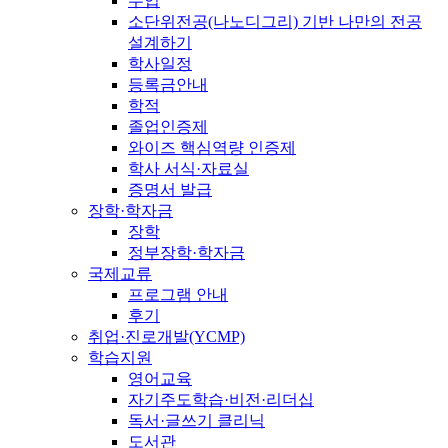
수업
소단위전공(나노디그리) 기반 나만의 전공
설계하기
학사일정
등록금안내
학적
졸업인증제
와이즈 핵심역량 인증제
학사 서식·자료실
증명서 발급
장학·학자금
장학
정부장학·학자금
국제교류
프로그램 안내
후기
취업·진로개발(YCMP)
학습지원
영어교육
자기주도학습·비전·리더십
독서·글쓰기 클리닉
도서관