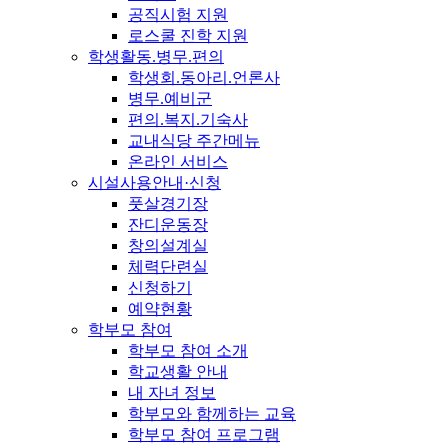
공직시험 지원
로스쿨 진학 지원
학생활동.병무.편의
학생회.동아리.언론사
병무.예비군
편의.복지.기숙사
교내식당 주간메뉴
온라인 서비스
시설사용안내·신청
풋살경기장
잔디운동장
창의설계실
체력단련실
신청하기
예약현황
학부모 참여
학부모 참여 소개
학교생활 안내
내 자녀 정보
학부모와 함께하는 교육
학부모 참여 프로그램