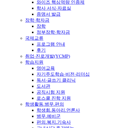
와이즈 핵심역량 인증제
학사 서식·자료실
증명서 발급
장학·학자금
장학
정부장학·학자금
국제교류
프로그램 안내
후기
취업·진로개발(YCMP)
학습지원
영어교육
자기주도학습·비전·리더십
독서·글쓰기 클리닉
도서관
공직시험 지원
로스쿨 진학 지원
학생활동.병무.편의
학생회.동아리.언론사
병무.예비군
편의.복지.기숙사