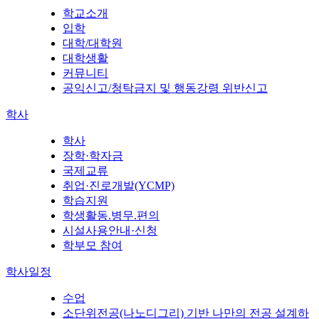
학교소개
입학
대학/대학원
대학생활
커뮤니티
공익신고/청탁금지 및 행동강령 위반신고
학사
학사
장학·학자금
국제교류
취업·진로개발(YCMP)
학습지원
학생활동.병무.편의
시설사용안내·신청
학부모 참여
학사일정
수업
소단위전공(나노디그리) 기반 나만의 전공 설계하