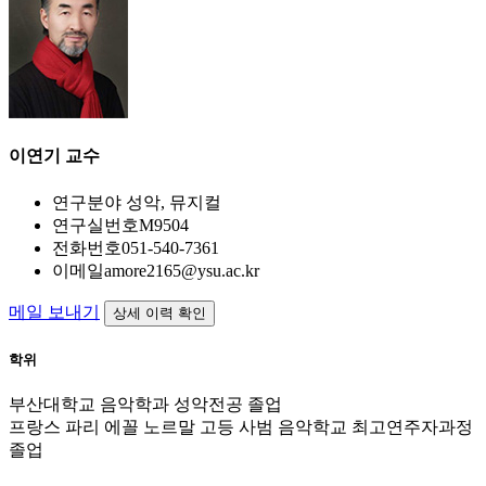
이연기
교수
연구분야
성악, 뮤지컬
연구실번호
M9504
전화번호
051-540-7361
이메일
amore2165@ysu.ac.kr
메일 보내기
상세 이력 확인
학위
부산대학교 음악학과 성악전공 졸업
프랑스 파리 에꼴 노르말 고등 사범 음악학교 최고연주자과정
졸업