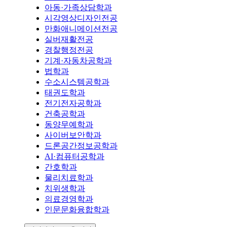
아동·가족상담학과
시각영상디자인전공
만화애니메이션전공
실버재활전공
경찰행정전공
기계·자동차공학과
법학과
수소시스템공학과
태권도학과
전기전자공학과
건축공학과
동양무예학과
사이버보안학과
드론공간정보공학과
AI·컴퓨터공학과
간호학과
물리치료학과
치위생학과
의료경영학과
인문문화융합학과