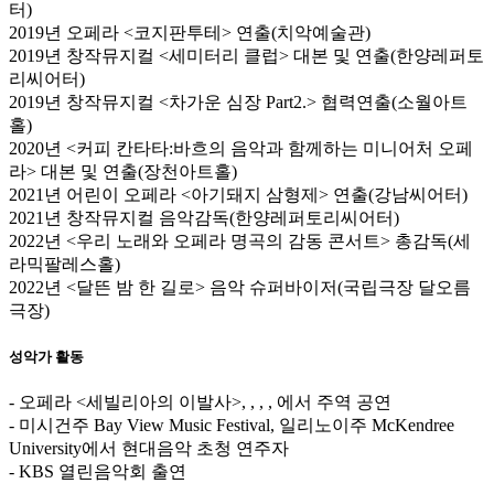
터)
2019년 오페라 <코지판투테> 연출(치악예술관)
2019년 창작뮤지컬 <세미터리 클럽> 대본 및 연출(한양레퍼토
리씨어터)
2019년 창작뮤지컬 <차가운 심장 Part2.> 협력연출(소월아트
홀)
2020년 <커피 칸타타:바흐의 음악과 함께하는 미니어처 오페
라> 대본 및 연출(장천아트홀)
2021년 어린이 오페라 <아기돼지 삼형제> 연출(강남씨어터)
2021년 창작뮤지컬
음악감독(한양레퍼토리씨어터)
2022년 <우리 노래와 오페라 명곡의 감동 콘서트> 총감독(세
라믹팔레스홀)
2022년 <달뜬 밤 한 길로> 음악 슈퍼바이저(국립극장 달오름
극장)
성악가 활동
- 오페라 <세빌리아의 이발사>,
,
,
,
에서 주역 공연
- 미시건주 Bay View Music Festival, 일리노이주 McKendree
University에서 현대음악 초청 연주자
- KBS 열린음악회 출연