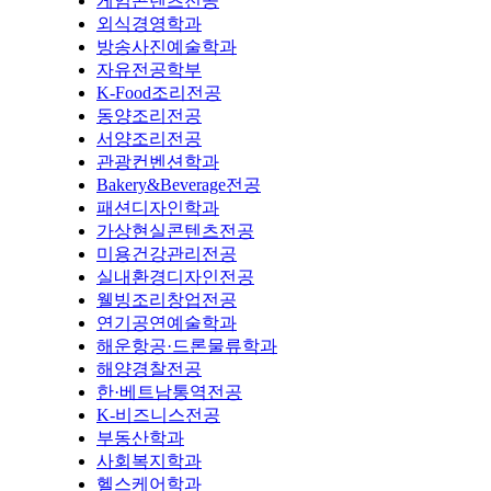
게임콘텐츠전공
외식경영학과
방송사진예술학과
자유전공학부
K-Food조리전공
동양조리전공
서양조리전공
관광컨벤션학과
Bakery&Beverage전공
패션디자인학과
가상현실콘텐츠전공
미용건강관리전공
실내환경디자인전공
웰빙조리창업전공
연기공연예술학과
해운항공·드론물류학과
해양경찰전공
한·베트남통역전공
K-비즈니스전공
부동산학과
사회복지학과
헬스케어학과