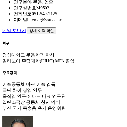
연구분야
무용, 연출
연구실번호
M9502
전화번호
051-540-7125
이메일
iluvmar@ysu.ac.kr
메일 보내기
상세 이력 확인
학위
경성대학교 무용학과 학사
일리노이 주립대학(UIUC) MFA 졸업
주요경력
예술공동체 마르 예술 감독
극단 차이 상임 안무
움직임 연구소 마르 대표 연구원
열린소극장 공동체 창단 멤버
부산 국제 즉흥춤 축제 운영위원