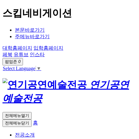
스킵네비게이션
본문바로가기
주메뉴바로가기
대학홈페이지
입학홈페이지
페북
유튜브
인스타
팝업존
0
Select Language
▼
연기공연
예술전공
전체메뉴열기
홈
전체메뉴닫기
전공소개